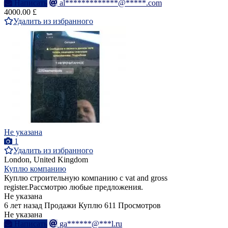
Написать
al*************@*****.com
4000.00 £
Удалить из избранного
Не указана
1
Удалить из избранного
London, United Kingdom
Куплю компанию
Куплю строительную компанию с vat and gross
register.Рассмотрю любые предложения.
Не указана
6 лет назад
Продажи
Куплю
611 Просмотров
Не указана
Написать
ga******@***l.ru