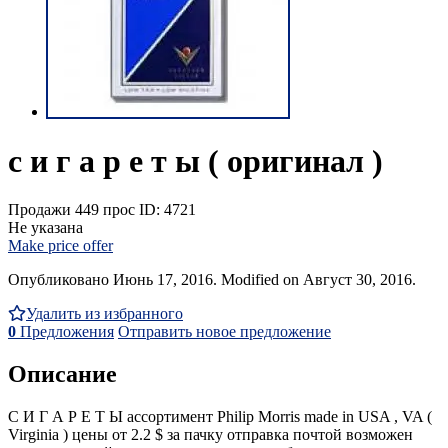
с и г а р е т ы ( оригинал )
Продажи
449 прос
ID: 4721
Не указана
Make price offer
Опубликовано Июнь 17, 2016. Modified on Август 30, 2016.
Удалить из избранного
0
Предложения
Отправить новое предложение
Описание
С И Г А Р Е Т Ы ассортимент Philip Morris made in USA , VA (
Virginia ) цены от 2.2 $ за пачку отправка почтой возможен