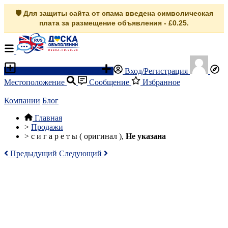
🛡️ Для защиты сайта от спама введена символическая
плата за размещение объявления - £0.25.
Разместить объявление
Вход/Регистрация
Местоположение
Сообщение
Избранное
Компании
Блог
Главная
>
Продажи
>
с и г а р е т ы ( оригинал ),
Не указана
Предыдущий
Следующий