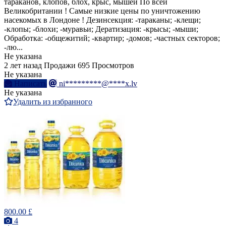
тараканов, клопов, блох, крыс, мышей По всей
Великобритании ! Самые низкие цены по уничтожению
насекомых в Лондоне ! Дезинсекция: -тараканы; -клещи;
-клопы; -блохи; -муравьи; Дератизация: -крысы; -мыши;
Обработка: -общежитий; -квартир; -домов; -частных секторов;
-лю...
Не указана
2 лет назад
Продажи
695 Просмотров
Не указана
Написать
ni*********@****x.lv
Не указана
Удалить из избранного
800.00 £
4