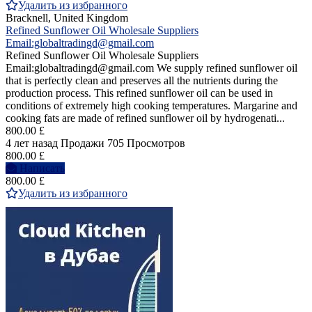
Удалить из избранного
Bracknell, United Kingdom
Refined Sunflower Oil Wholesale Suppliers
Email:globaltradingd@gmail.com
Refined Sunflower Oil Wholesale Suppliers
Email:globaltradingd@gmail.com We supply refined sunflower oil
that is perfectly clean and preserves all the nutrients during the
production process. This refined sunflower oil can be used in
conditions of extremely high cooking temperatures. Margarine and
cooking fats are made of refined sunflower oil by hydrogenati...
800.00 £
4 лет назад
Продажи
705 Просмотров
800.00 £
Написать
800.00 £
Удалить из избранного