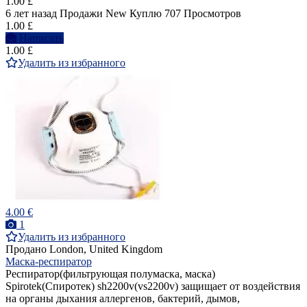
1.00 £
6 лет назад
Продажи
New
Куплю
707 Просмотров
1.00 £
Написать
1.00 £
Удалить из избранного
4.00 €
1
Удалить из избранного
Продано
London, United Kingdom
Маска-респиратор
Респиратор(фильтрующая полумаска, маска)
Spirotek(Спиротек) sh2200v(vs2200v) защищает от воздействия
на органы дыхания аллергенов, бактерий, дымов,