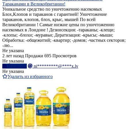
Тараканами в Великобритании!
Уникальное средство по уничтожению насекомых
Блох,Клопов и тараканов с гарантией! Уничтожение
тараканов, клопов, блох, крыс, мышей По всей
Великобритании ! Самые низкие цены по уничтожению
насекомых в Лондоне ! Дезинсекция: -тараканы; -клещи;
-клопы; -блохи; -муравьи; Дератизация: -крысы; -мыши;
Обработка: -общежитий; -квартир; -домов; -частных секторов;
-лю...
Не указана
2 лет назад
Продажи
695 Просмотров
Не указана
Написать
ni*********@****x.lv
Не указана
Удалить из избранного