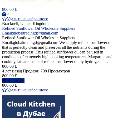
800.00 £
4
Удалить из избранного
Bracknell, United Kingdom
Refined Sunflower Oil Wholesale Suppliers
Email:globaltradingd@gmail.com
Refined Sunflower Oil Wholesale Suppliers
Email:globaltradingd@gmail.com We supply refined sunflower oil
that is perfectly clean and preserves all the nutrients during the
production process. This refined sunflower oil can be used in
conditions of extremely high cooking temperatures. Margarine and
cooking fats are made of refined sunflower oil by hydrogenati...
800.00 £
4 лет назад
Продажи
708 Просмотров
800.00 £
Написать
800.00 £
Удалить из избранного