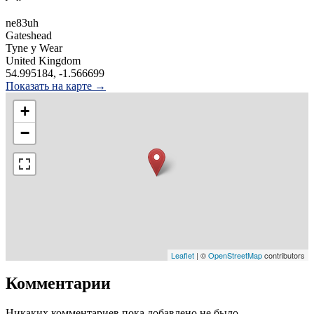
ne83uh
Gateshead
Tyne y Wear
United Kingdom
54.995184, -1.566699
Показать на карте →
+
−
Leaflet
| ©
OpenStreetMap
contributors
Комментарии
Никаких комментариев пока добавлено не было