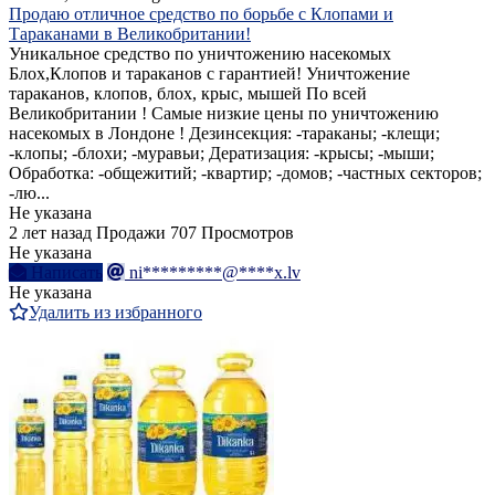
Продаю отличное средство по борьбе с Клопами и
Тараканами в Великобритании!
Уникальное средство по уничтожению насекомых
Блох,Клопов и тараканов с гарантией! Уничтожение
тараканов, клопов, блох, крыс, мышей По всей
Великобритании ! Самые низкие цены по уничтожению
насекомых в Лондоне ! Дезинсекция: -тараканы; -клещи;
-клопы; -блохи; -муравьи; Дератизация: -крысы; -мыши;
Обработка: -общежитий; -квартир; -домов; -частных секторов;
-лю...
Не указана
2 лет назад
Продажи
707 Просмотров
Не указана
Написать
ni*********@****x.lv
Не указана
Удалить из избранного