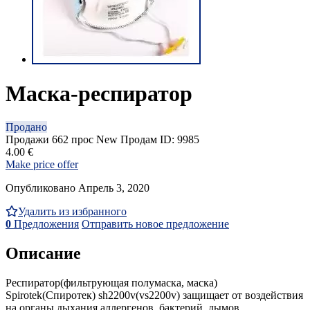
Маска-респиратор
Продано
Продажи
662 прос
New
Продам
ID: 9985
4.00 €
Make price offer
Опубликовано Апрель 3, 2020
Удалить из избранного
0
Предложения
Отправить новое предложение
Описание
Респиратор(фильтрующая полумаска, маска)
Spirotek(Спиротек) sh2200v(vs2200v) защищает от воздействия
на органы дыхания аллергенов, бактерий, дымов,