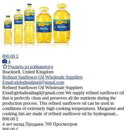
800.00 £
4
Удалить из избранного
Bracknell, United Kingdom
Refined Sunflower Oil Wholesale Suppliers
Email:globaltradingd@gmail.com
Refined Sunflower Oil Wholesale Suppliers
Email:globaltradingd@gmail.com We supply refined sunflower oil
that is perfectly clean and preserves all the nutrients during the
production process. This refined sunflower oil can be used in
conditions of extremely high cooking temperatures. Margarine and
cooking fats are made of refined sunflower oil by hydrogenati...
800.00 £
4 лет назад
Продажи
709 Просмотров
800.00 £