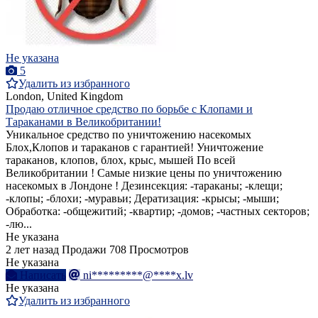
Не указана
5
Удалить из избранного
London, United Kingdom
Продаю отличное средство по борьбе с Клопами и
Тараканами в Великобритании!
Уникальное средство по уничтожению насекомых
Блох,Клопов и тараканов с гарантией! Уничтожение
тараканов, клопов, блох, крыс, мышей По всей
Великобритании ! Самые низкие цены по уничтожению
насекомых в Лондоне ! Дезинсекция: -тараканы; -клещи;
-клопы; -блохи; -муравьи; Дератизация: -крысы; -мыши;
Обработка: -общежитий; -квартир; -домов; -частных секторов;
-лю...
Не указана
2 лет назад
Продажи
708 Просмотров
Не указана
Написать
ni*********@****x.lv
Не указана
Удалить из избранного