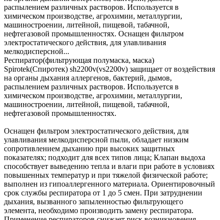
распылением различных растворов. Используется в
химическом производстве, агрохимии, металлургии,
машиностроении, литейной, пищевой, табачной,
нефтегазовой промышленностях. Оснащен фильтром
электростатического действия, для улавливания
мелкодисперсной...
Респиратор(фильтрующая полумаска, маска)
Spirotek(Спиротек) sh2200v(vs2200v) защищает от воздействия
на органы дыхания аллергенов, бактерий, дымов,
распылением различных растворов. Используется в
химическом производстве, агрохимии, металлургии,
машиностроении, литейной, пищевой, табачной,
нефтегазовой промышленностях.
Оснащен фильтром электростатического действия, для
улавливания мелкодисперсной пыли, обладает низким
сопротивлением дыханию при высоких защитных
показателях; подходит для всех типов лица; Клапан выдоха
способствует выведению тепла и влаги при работе в условиях
повышенных температур и при тяжелой физической работе;
выполнен из гипоаллергенного материала. Ориентировочный
срок службы респиратора от 1 до 5 смен. При затруднении
дыхания, вызванного запыленностью фильтрующего
элемента, необходимо производить замену респиратора.
Применение респираторов снижает риск возникновения