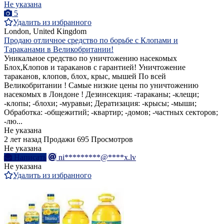
Не указана
5
Удалить из избранного
London, United Kingdom
Продаю отличное средство по борьбе с Клопами и
Тараканами в Великобритании!
Уникальное средство по уничтожению насекомых
Блох,Клопов и тараканов с гарантией! Уничтожение
тараканов, клопов, блох, крыс, мышей По всей
Великобритании ! Самые низкие цены по уничтожению
насекомых в Лондоне ! Дезинсекция: -тараканы; -клещи;
-клопы; -блохи; -муравьи; Дератизация: -крысы; -мыши;
Обработка: -общежитий; -квартир; -домов; -частных секторов;
-лю...
Не указана
2 лет назад
Продажи
695 Просмотров
Не указана
Написать
ni*********@****x.lv
Не указана
Удалить из избранного