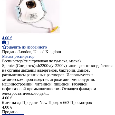
4.00 €
1
Удалить из избранного
Продано
London, United Kingdom
Маска-респиратор
Респиратор(фильтрующая полумаска, маска)
Spirotek(Спиротек) sh2200v(vs2200v) защищает от воздействия
на органы дыхания аллергенов, бактерий, дымов,
распылением различных растворов. Используется в
химическом производстве, агрохимии, металлургии,
машиностроении, литейной, пищевой, табачной,
нефтегазовой промышленностях. Оснащен фильтром
электростатического дей...
4.00 €
6 лет назад
Продажи
New
Продам
663 Просмотров
4.00 €
Продано