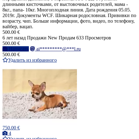
длинными кисточками, от выстовочных родителей, мама -
8кг., папа- 10кг. Многоплодная линия. Дата рождения 05.05.
2019г. Документы WCF. Шикарная родословная. Прививки по
возрасту, чип. Больше информации, фото, видео, по телефону,
вайбер, вацап.
500.00 €
6 лет назад
Продажи
New
Продам
633 Просмотров
500.00 €
Написать
ai*********@***l.ru
500.00 €
Удалить из избранного
750.00 €
4
Удалить из избранного