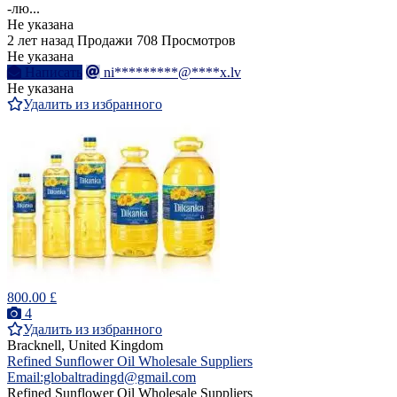
-лю...
Не указана
2 лет назад
Продажи
708 Просмотров
Не указана
Написать
ni*********@****x.lv
Не указана
Удалить из избранного
800.00 £
4
Удалить из избранного
Bracknell, United Kingdom
Refined Sunflower Oil Wholesale Suppliers
Email:globaltradingd@gmail.com
Refined Sunflower Oil Wholesale Suppliers