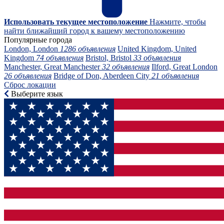
Использовать текущее местоположение
Нажмите, чтобы
найти ближайший город к вашему местоположению
Популярные города
London, London
1286 объявления
United Kingdom, United
Kingdom
74 объявления
Bristol, Bristol
33 объявления
Manchester, Great Manchester
32 объявления
Ilford, Great London
26 объявления
Bridge of Don, Aberdeen City
21 объявления
Сброс локации
Выберите язык