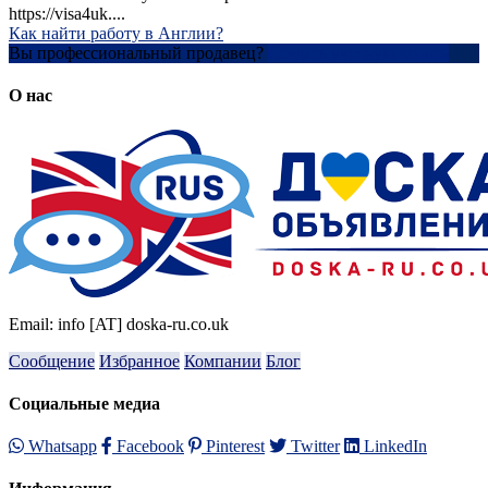
https://visa4uk....
Как найти работу в Англии?
Вы профессиональный продавец?
Создать учетную запись
О нас
Email: info [AT] doska-ru.co.uk
Сообщение
Избранное
Компании
Блог
Социальные медиа
Whatsapp
Facebook
Pinterest
Twitter
LinkedIn