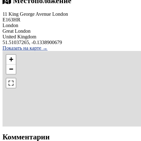
Местоположение
11 King George Avenue London
E163HR
London
Great London
United Kingdom
51.51037265, -0.1338900679
Показать на карте →
+
−
Комментарии