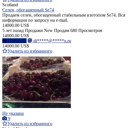
Scotland
Селен, обогащенный Se74
Продаем селен, обогащенный стабильным изотопом Se74. Вся
информация по запросу на e-mail.
14000.00 US$
5 лет назад
Продажи
New
Продам
680 Просмотров
14000.00 US$
Написать
di*****@*****x.ru
14000.00 US$
Удалить из избранного
Не указана
9
Удалить из избранного