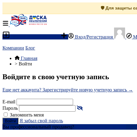
🛡️ Для защиты 
Разместить объявление
Вход/Регистрация
М
Компании
Блог
Главная
>
Войти
Войдите в свою учетную запись
Еще нет аккаунта? Зарегистрируйте новую учетную запись →
E-mail
Пароль
Запомнить меня
Я забыл свой пароль
Войти
Вы профессиональный продавец?
Создать учетную запись