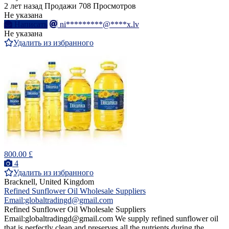
2 лет назад
Продажи
708 Просмотров
Не указана
Написать
ni*********@****x.lv
Не указана
Удалить из избранного
800.00 £
4
Удалить из избранного
Bracknell, United Kingdom
Refined Sunflower Oil Wholesale Suppliers
Email:globaltradingd@gmail.com
Refined Sunflower Oil Wholesale Suppliers
Email:globaltradingd@gmail.com We supply refined sunflower oil
that is perfectly clean and preserves all the nutrients during the