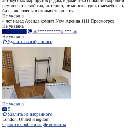
автобусных маршрутов рядом, в доме тихо спокойно хороший
ремонт есть свой сад, интернет, не многолюдно, с мемебелью,
билы включены в стоимость оплаты.
Не указана
4 лет назад
Аренда комнат
New
Аренда
1111 Просмотров
Не указана
Написать
su**********@***l.ru
Не указана
Удалить из избранного
Не указана
5
Удалить из избранного
London, United Kingdom
Сдаются double и single комнаты