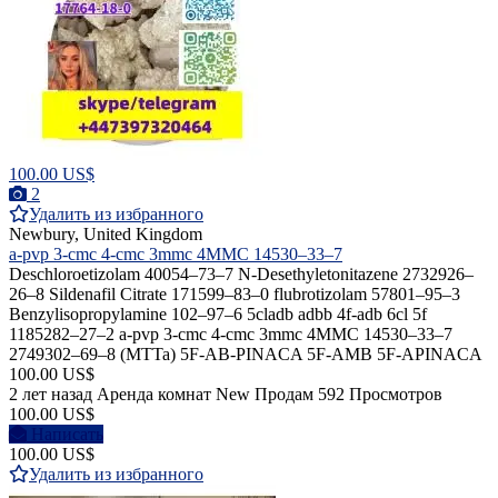
100.00 US$
2
Удалить из избранного
Newbury, United Kingdom
a-pvp 3-cmc 4-cmc 3mmc 4MMC 14530–33–7
Deschloroetizolam 40054–73–7 N-Desethyletonitazene 2732926–
26–8 Sildenafil Citrate 171599–83–0 flubrotizolam 57801–95–3
Benzylisopropylamine 102–97–6 5cladb adbb 4f-adb 6cl 5f
1185282–27–2 a-pvp 3-cmc 4-cmc 3mmc 4MMC 14530–33–7
2749302–69–8 (MTTa) 5F-AB-PINACA 5F-AMB 5F-APINACA
100.00 US$
2 лет назад
Аренда комнат
New
Продам
592 Просмотров
100.00 US$
Написать
100.00 US$
Удалить из избранного