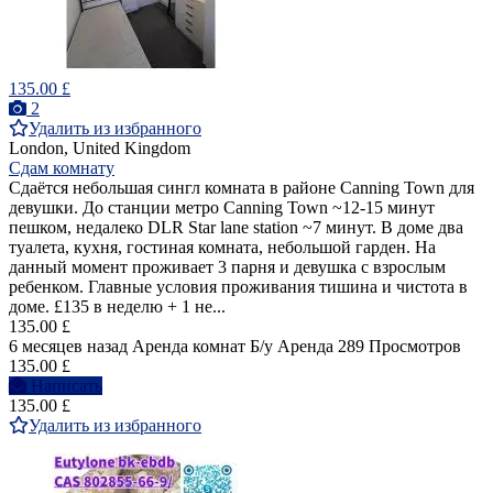
135.00 £
2
Удалить из избранного
London, United Kingdom
Сдам комнату
Сдаётся небольшая сингл комната в районе Canning Town для
девушки. До станции метро Canning Town ~12-15 минут
пешком, недалеко DLR Star lane station ~7 минут. В доме два
туалета, кухня, гостиная комната, небольшой гарден. На
данный момент проживает 3 парня и девушка с взрослым
ребенком. Главные условия проживания тишина и чистота в
доме. £135 в неделю + 1 не...
135.00 £
6 месяцев назад
Аренда комнат
Б/у
Аренда
289 Просмотров
135.00 £
Написать
135.00 £
Удалить из избранного