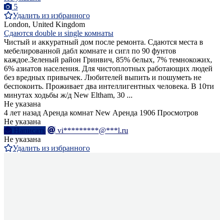
5
Удалить из избранного
London, United Kingdom
Сдаются double и single комнаты
Чистый и аккуратный дом после ремонта. Сдаются места в
мебелированной дабл комнате и сигл по 90 фунтов
каждое.Зеленый район Гринвич, 85% белых, 7% темнокожих,
6% азиатов населения. Для чистоплотных работающих людей
без вредных привычек. Любителей выпить и пошуметь не
беспокоить. Проживает два интеллигентных человека. В 10ти
минутах ходьбы ж/д New Eltham, 30 ...
Не указана
4 лет назад
Аренда комнат
New
Аренда
1906 Просмотров
Не указана
Написать
vi*********@***l.ru
Не указана
Удалить из избранного