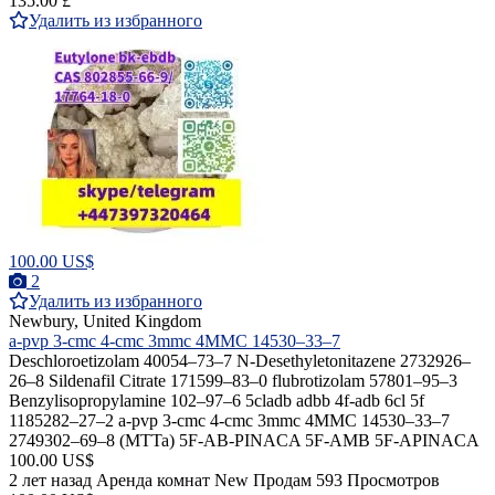
135.00 £
Удалить из избранного
100.00 US$
2
Удалить из избранного
Newbury, United Kingdom
a-pvp 3-cmc 4-cmc 3mmc 4MMC 14530–33–7
Deschloroetizolam 40054–73–7 N-Desethyletonitazene 2732926–
26–8 Sildenafil Citrate 171599–83–0 flubrotizolam 57801–95–3
Benzylisopropylamine 102–97–6 5cladb adbb 4f-adb 6cl 5f
1185282–27–2 a-pvp 3-cmc 4-cmc 3mmc 4MMC 14530–33–7
2749302–69–8 (MTTa) 5F-AB-PINACA 5F-AMB 5F-APINACA
100.00 US$
2 лет назад
Аренда комнат
New
Продам
593 Просмотров