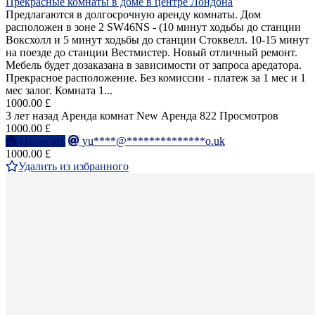
Прекрасные комнаты в доме в центре Лондона
Предлагаются в долгосрочную аренду комнаты. Дом
расположен в зоне 2 SW46NS - (10 минут ходьбы до станции
Воксхолл и 5 минут ходьбы до станции Стоквелл. 10-15 минут
на поезде до станции Вестмистер. Новый отличный ремонт.
Мебель будет дозаказана в зависимости от запроса аредатора.
Прекрасное расположение. Без комиссии - платеж за 1 мес и 1
мес залог. Комната 1...
1000.00 £
3 лет назад
Аренда комнат
New
Аренда
822 Просмотров
1000.00 £
Написать
yu****@**************o.uk
1000.00 £
Удалить из избранного