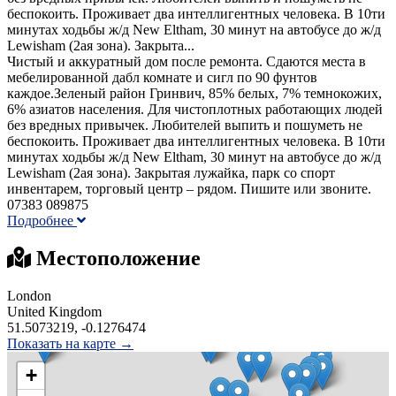
беспокоить. Проживает два интеллигентных человека. В 10ти
минутах ходьбы ж/д New Eltham, 30 минут на автобусе до ж/д
Lewisham (2ая зона). Закрыта...
Чистый и аккуратный дом после ремонта. Сдаются места в
мебелированной дабл комнате и сигл по 90 фунтов
каждое.Зеленый район Гринвич, 85% белых, 7% темнокожих,
6% азиатов населения. Для чистоплотных работающих людей
без вредных привычек. Любителей выпить и пошуметь не
беспокоить. Проживает два интеллигентных человека. В 10ти
минутах ходьбы ж/д New Eltham, 30 минут на автобусе до ж/д
Lewisham (2ая зона). Закрытая лужайка, парк со спорт
инвентарем, торговый центр – рядом. Пишите или звоните.
07383 089875
Подробнее
Местоположение
London
United Kingdom
51.5073219, -0.1276474
Показать на карте →
+