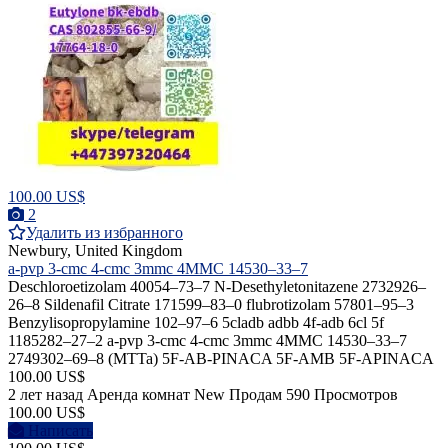
100.00 US$
2
Удалить из избранного
Newbury, United Kingdom
a-pvp 3-cmc 4-cmc 3mmc 4MMC 14530–33–7
Deschloroetizolam 40054–73–7 N-Desethyletonitazene 2732926–
26–8 Sildenafil Citrate 171599–83–0 flubrotizolam 57801–95–3
Benzylisopropylamine 102–97–6 5cladb adbb 4f-adb 6cl 5f
1185282–27–2 a-pvp 3-cmc 4-cmc 3mmc 4MMC 14530–33–7
2749302–69–8 (MTTa) 5F-AB-PINACA 5F-AMB 5F-APINACA
100.00 US$
2 лет назад
Аренда комнат
New
Продам
590 Просмотров
100.00 US$
Написать