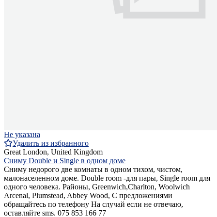
Не указана
Удалить из избранного
Great London, United Kingdom
Сниму Double и Single в одном доме
Сниму недорого две комнаты в одном тихом, чистом,
малонаселенном доме. Double room -для пары, Single room для
одного человека. Районы, Greenwich,Charlton, Woolwich
Arcenal, Plumstead, Abbey Wood, С предложениями
обращайтесь по телефону На случай если не отвечаю,
оставляйте sms. 075 853 166 77