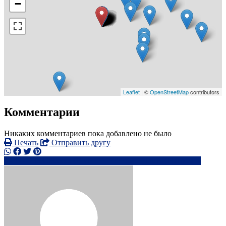
−
Leaflet
| ©
OpenStreetMap
contributors
Комментарии
Никаких комментариев пока добавлено не было
Печать
Отправить другу
+44 7383 08xxxx
vi*********@***l.ru
Написать