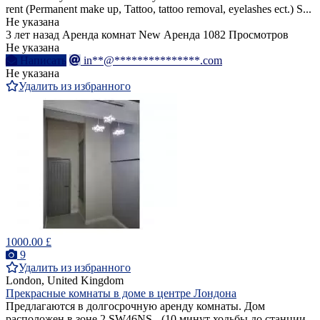
rent (Permanent make up, Tattoo, tattoo removal, eyelashes ect.) S...
Не указана
3 лет назад
Аренда комнат
New
Аренда
1082 Просмотров
Не указана
Написать
in**@***************.com
Не указана
Удалить из избранного
1000.00 £
9
Удалить из избранного
London, United Kingdom
Прекрасные комнаты в доме в центре Лондона
Предлагаются в долгосрочную аренду комнаты. Дом
расположен в зоне 2 SW46NS - (10 минут ходьбы до станции