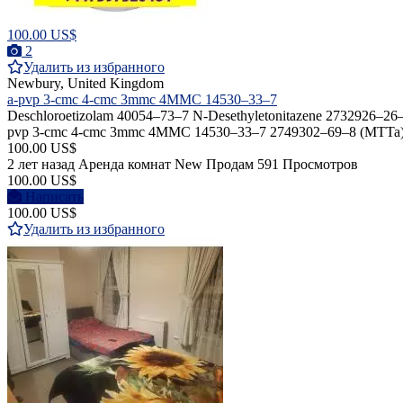
100.00 US$
2
Удалить из избранного
Newbury, United Kingdom
a-pvp 3-cmc 4-cmc 3mmc 4MMC 14530–33–7
Deschloroetizolam 40054–73–7 N-Desethyletonitazene 2732926–26–8
pvp 3-cmc 4-cmc 3mmc 4MMC 14530–33–7 2749302–69–8 (MT
100.00 US$
2 лет назад
Аренда комнат
New
Продам
591 Просмотров
100.00 US$
Написать
100.00 US$
Удалить из избранного