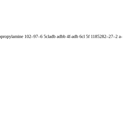
opropylamine 102–97–6 5cladb adbb 4f-adb 6cl 5f 1185282–27–2 a-