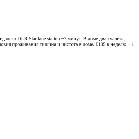
леко DLR Star lane station ~7 минут. В доме два туалета,
ловия проживания тишина и чистота в доме. £135 в неделю + 1