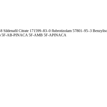
 Sildenafil Citrate 171599–83–0 flubrotizolam 57801–95–3 Benzylis
Ta) 5F-AB-PINACA 5F-AMB 5F-APINACA