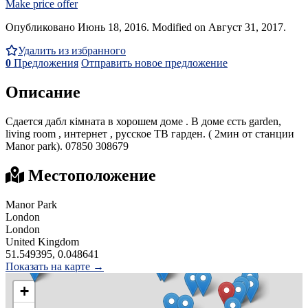
Make price offer
Опубликовано Июнь 18, 2016. Modified on Август 31, 2017.
Удалить из избранного
0
Предложения
Отправить новое предложение
Описание
Сдается дабл кімната в хорошем доме . В доме єсть garden,
living room , интернет , русское ТВ гарден. ( 2мин от станции
Manor park). 07850 308679
Местоположение
Manor Park
London
London
United Kingdom
51.549395, 0.048641
Показать на карте →
+