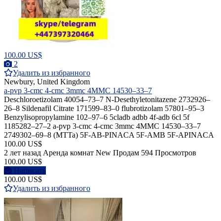
100.00 US$
2
Удалить из избранного
Newbury, United Kingdom
a-pvp 3-cmc 4-cmc 3mmc 4MMC 14530–33–7
Deschloroetizolam 40054–73–7 N-Desethyletonitazene 2732926–
26–8 Sildenafil Citrate 171599–83–0 flubrotizolam 57801–95–3
Benzylisopropylamine 102–97–6 5cladb adbb 4f-adb 6cl 5f
1185282–27–2 a-pvp 3-cmc 4-cmc 3mmc 4MMC 14530–33–7
2749302–69–8 (MTTa) 5F-AB-PINACA 5F-AMB 5F-APINACA
100.00 US$
2 лет назад
Аренда комнат
New
Продам
594 Просмотров
100.00 US$
Написать
100.00 US$
Удалить из избранного