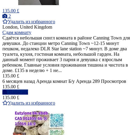
135.00 £
2
Удалить из избранного
London, United Kingdom
Сдам комнату
Сдаётся небольшая сингл комната в районе Canning Town для
девушки. До станции метро Canning Town ~12-15 минут
пешком, недалеко DLR Star lane station ~7 минут. В доме два
туалета, кухня, гостиная комната, небольшой гарден. На
данный момент проживает 3 парня и девушка с взрослым
ребенком. Главные условия проживания тишина и чистота в
доме. £135 в неделю + 1 не...
135.00 £
6 месяцев назад
Аренда комнат
Б/у
Аренда
289 Просмотров
135.00 £
Написать
135.00 £
Удалить из избранного