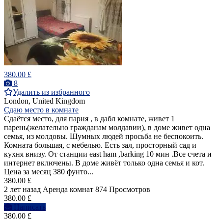
380.00 £
8
Удалить из избранного
London, United Kingdom
Сдаю место в комнате
Сдаётся место, для парня , в дабл комнате, живет 1
парень(желательно гражданам молдавии), в доме живет одна
семья, из молдовы. Шумных людей просьба не беспокоить.
Комната большая, с мебелью. Есть зал, просторный сад и
кухня внизу. От станции east ham ,barking 10 мин .Все счета и
интернет включены. В доме живёт только одна семья и кот.
Цена за месяц 380 фунто...
380.00 £
2 лет назад
Аренда комнат
874 Просмотров
380.00 £
Написать
380.00 £