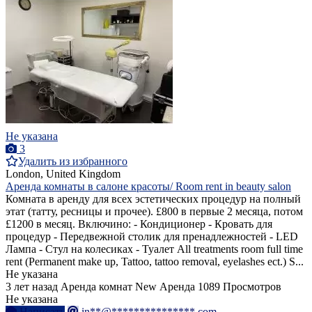
Не указана
3
Удалить из избранного
London, United Kingdom
Аренда комнаты в салоне красоты/ Room rent in beauty salon
Комната в аренду для всех эстетических процедур на полный
этат (татту, ресницы и прочее). £800 в первые 2 месяца, потом
£1200 в месяц. Включино: - Кондиционер - Кровать для
процедур - Передвежной столик для пренадлежностей - LED
Лампа - Стул на колесиках - Туалет All treatments room full time
rent (Permanent make up, Tattoo, tattoo removal, eyelashes ect.) S...
Не указана
3 лет назад
Аренда комнат
New
Аренда
1089 Просмотров
Не указана
Написать
in**@***************.com