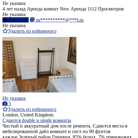
Не указана
4 лет назад
Аренда комнат
New
Аренда
1112 Просмотров
Не указана
Написать
su**********@***l.ru
Не указана
Удалить из избранного
Не указана
5
Удалить из избранного
London, United Kingdom
Сдаются double и single комнаты
Чистый и аккуратный дом после ремонта. Сдаются места в
мебелированной дабл комнате и сигл по 90 фунтов
каждое.Зеленый район Гринвич, 85% белых, 7% темнокожих,