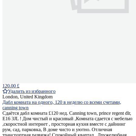
120.00 £
Удалить из избранного
London, United Kingdom
Дабл комната на одного, 120 в неделю со всеми счетами,
canning town
Сдаётся дабл комната £120 нед. Canning town, prince regent dlr,
E16 3JL ! Дом чистый и красивый ,Комната сдается с мебелью
,скоростной интернет , просторная кухня вместе с дайнинг
рум, сад, парковка, В доме чисто и уютно. Отличная
транспортная развязка! Спокойный квартал . Дружелюбная