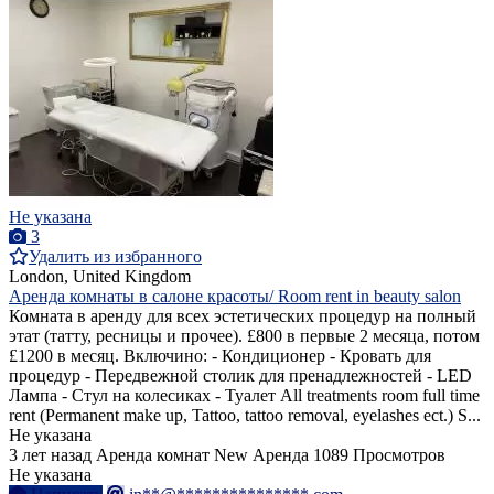
Не указана
3
Удалить из избранного
London, United Kingdom
Аренда комнаты в салоне красоты/ Room rent in beauty salon
Комната в аренду для всех эстетических процедур на полный
этат (татту, ресницы и прочее). £800 в первые 2 месяца, потом
£1200 в месяц. Включино: - Кондиционер - Кровать для
процедур - Передвежной столик для пренадлежностей - LED
Лампа - Стул на колесиках - Туалет All treatments room full time
rent (Permanent make up, Tattoo, tattoo removal, eyelashes ect.) S...
Не указана
3 лет назад
Аренда комнат
New
Аренда
1089 Просмотров
Не указана