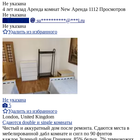
Не указана
4 лет назад
Аренда комнат
New
Аренда
1112 Просмотров
Не указана
Написать
su**********@***l.ru
Не указана
Удалить из избранного
Не указана
5
Удалить из избранного
London, United Kingdom
Сдаются double и single комнаты
Чистый и аккуратный дом после ремонта. Сдаются места в
мебелированной дабл комнате и сигл по 90 фунтов
каждое.Зеленый район Гринвич, 85% белых, 7% темнокожих,