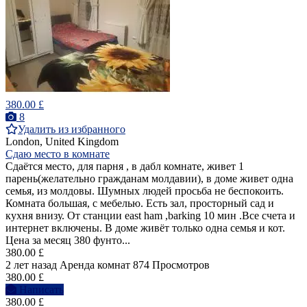
380.00 £
8
Удалить из избранного
London, United Kingdom
Сдаю место в комнате
Сдаётся место, для парня , в дабл комнате, живет 1
парень(желательно гражданам молдавии), в доме живет одна
семья, из молдовы. Шумных людей просьба не беспокоить.
Комната большая, с мебелью. Есть зал, просторный сад и
кухня внизу. От станции east ham ,barking 10 мин .Все счета и
интернет включены. В доме живёт только одна семья и кот.
Цена за месяц 380 фунто...
380.00 £
2 лет назад
Аренда комнат
874 Просмотров
380.00 £
Написать
380.00 £