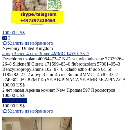
100.00 US$
2
Удалить из избранного
Newbury, United Kingdom
a-pvp 3-cmc 4-cmc 3mmc 4MMC 14530–33–7
Deschloroetizolam 40054–73–7 N-Desethyletonitazene 2732926–
26–8 Sildenafil Citrate 171599–83–0 flubrotizolam 57801–95–3
Benzylisopropylamine 102–97–6 5cladb adbb 4f-adb 6cl 5f
1185282–27–2 a-pvp 3-cmc 4-cmc 3mmc 4MMC 14530–33–7
2749302–69–8 (MTTa) 5F-AB-PINACA 5F-AMB 5F-APINACA
100.00 US$
2 лет назад
Аренда комнат
New
Продам
597 Просмотров
100.00 US$
Написать
100.00 US$
Удалить из избранного