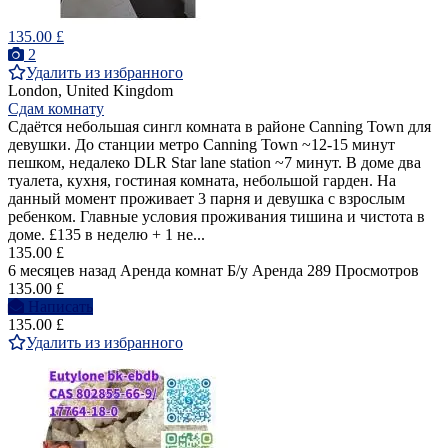
135.00 £
2
Удалить из избранного
London, United Kingdom
Сдам комнату
Сдаётся небольшая сингл комната в районе Canning Town для
девушки. До станции метро Canning Town ~12-15 минут
пешком, недалеко DLR Star lane station ~7 минут. В доме два
туалета, кухня, гостиная комната, небольшой гарден. На
данный момент проживает 3 парня и девушка с взрослым
ребенком. Главные условия проживания тишина и чистота в
доме. £135 в неделю + 1 не...
135.00 £
6 месяцев назад
Аренда комнат
Б/у
Аренда
289 Просмотров
135.00 £
Написать
135.00 £
Удалить из избранного