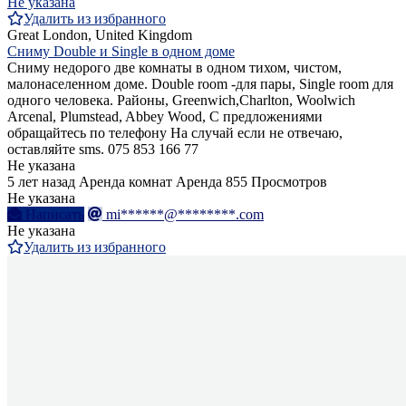
Не указана
Удалить из избранного
Great London, United Kingdom
Сниму Double и Single в одном доме
Сниму недорого две комнаты в одном тихом, чистом,
малонаселенном доме. Double room -для пары, Single room для
одного человека. Районы, Greenwich,Charlton, Woolwich
Arcenal, Plumstead, Abbey Wood, С предложениями
обращайтесь по телефону На случай если не отвечаю,
оставляйте sms. 075 853 166 77
Не указана
5 лет назад
Аренда комнат
Аренда
855 Просмотров
Не указана
Написать
mi******@********.com
Не указана
Удалить из избранного