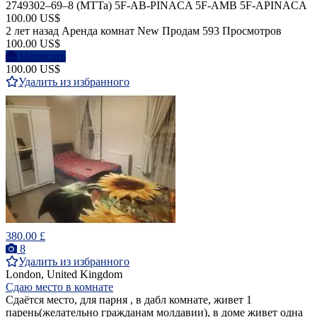
2749302–69–8 (MTTa) 5F-AB-PINACA 5F-AMB 5F-APINACA
100.00 US$
2 лет назад
Аренда комнат
New
Продам
593 Просмотров
100.00 US$
Написать
100.00 US$
Удалить из избранного
380.00 £
8
Удалить из избранного
London, United Kingdom
Сдаю место в комнате
Сдаётся место, для парня , в дабл комнате, живет 1
парень(желательно гражданам молдавии), в доме живет одна