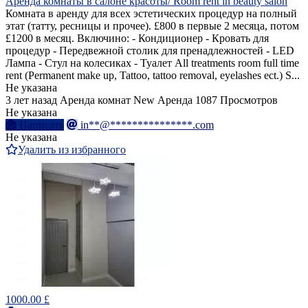
Аренда комнаты в салоне красоты/ Room rent in beauty salon
Комната в аренду для всех эстетических процедур на полный
этат (татту, ресницы и прочее). £800 в первые 2 месяца, потом
£1200 в месяц. Включино: - Кондиционер - Кровать для
процедур - Передвежной столик для пренадлежностей - LED
Лампа - Стул на колесиках - Туалет All treatments room full time
rent (Permanent make up, Tattoo, tattoo removal, eyelashes ect.) S...
Не указана
3 лет назад
Аренда комнат
New
Аренда
1087 Просмотров
Не указана
Написать
in**@***************.com
Не указана
Удалить из избранного
1000.00 £