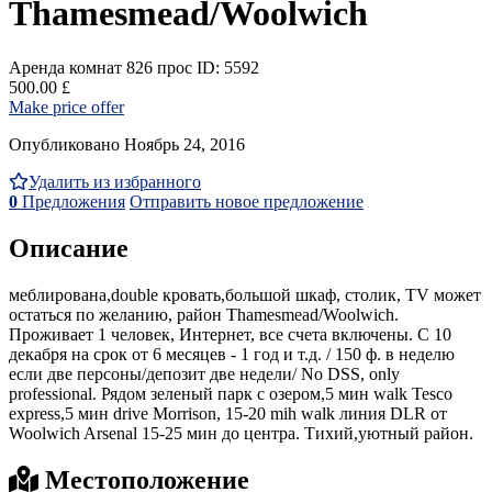
Thamesmead/Woolwich
Аренда комнат
826 прос
ID: 5592
500.00 £
Make price offer
Опубликовано Ноябрь 24, 2016
Удалить из избранного
0
Предложения
Отправить новое предложение
Описание
меблирована,double кровать,большой шкаф, столик, TV может
остаться по желанию, район Thamesmead/Woolwich.
Проживает 1 человек, Интернет, все счета включены. С 10
декабря на срок от 6 месяцев - 1 год и т.д. / 150 ф. в неделю
если две персоны/депозит две недели/ No DSS, only
professional. Рядом зеленый парк с озером,5 мин walk Tesco
express,5 мин drive Morrison, 15-20 mih walk линия DLR от
Woolwich Arsenal 15-25 мин до центра. Тихий,уютный район.
Местоположение