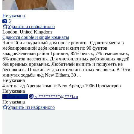
Не указана
5
Удалить из избранного
London, United Kingdom
Сдаются double и single комнаты
Чистый и аккуратный дом после ремонта. Сдаются места в
мебелированной дабл комнате и сигл по 90 фунтов
каждое.Зеленый район Гринвич, 85% белых, 7% темнокожих,
6% азиатов населения. Для чистоплотных работающих людей
без вредных привычек. Любителей выпить и пошуметь не
беспокоить. Проживает два интеллигентных человека. В 10ти
минутах ходьбы ж/д New Eltham, 30 ...
Не указана
4 лет назад
Аренда комнат
New
Аренда
1906 Просмотров
Не указана
Написать
vi*********@***l.ru
Не указана
Удалить из избранного