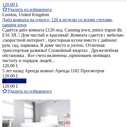
120.00 £
Удалить из избранного
London, United Kingdom
Дабл комната на одного, 120 в неделю со всеми счетами,
canning town
Сдаётся дабл комната £120 нед. Canning town, prince regent dlr,
E16 3JL ! Дом чистый и красивый ,Комната сдается с мебелью
,скоростной интернет , просторная кухня вместе с дайнинг
рум, сад, парковка, В доме чисто и уютно. Отличная
транспортная развязка! Спокойный квартал . Дружелюбная
обстановка . Все счета включены ,принимаем любящих
чистоту и порядок людей...
120.00 £
5 лет назад
Аренда комнат
Аренда
1182 Просмотров
120.00 £
Написать
120.00 £
Удалить из избранного