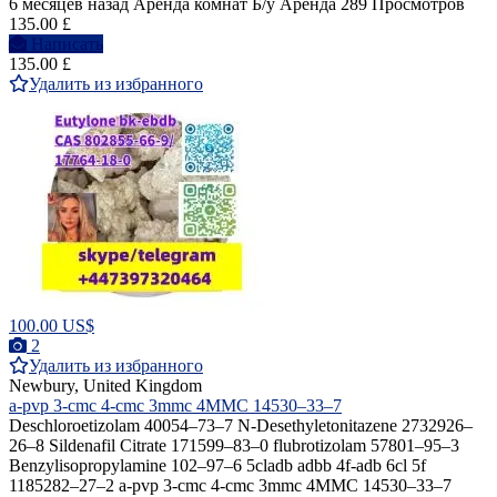
6 месяцев назад
Аренда комнат
Б/у
Аренда
289 Просмотров
135.00 £
Написать
135.00 £
Удалить из избранного
100.00 US$
2
Удалить из избранного
Newbury, United Kingdom
a-pvp 3-cmc 4-cmc 3mmc 4MMC 14530–33–7
Deschloroetizolam 40054–73–7 N-Desethyletonitazene 2732926–
26–8 Sildenafil Citrate 171599–83–0 flubrotizolam 57801–95–3
Benzylisopropylamine 102–97–6 5cladb adbb 4f-adb 6cl 5f
1185282–27–2 a-pvp 3-cmc 4-cmc 3mmc 4MMC 14530–33–7