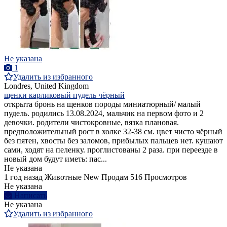
Не указана
1
Удалить из избранного
Londres, United Kingdom
щенки карликовый пудель чёрный
открыта бронь на щенков породы миниатюрный/ малый
пудель. родились 13.08.2024, мальчик на первом фото и 2
девочки. родители чистокровные, вязка плановая.
предположительный рост в холке 32-38 см. цвет чисто чёрный
без пятен, хвосты без заломов, прибылых пальцев нет. кушают
сами, ходят на пеленку. проглистованы 2 раза. при переезде в
новый дом будут иметь: пас...
Не указана
1 год назад
Животные
New
Продам
516 Просмотров
Не указана
Написать
Не указана
Удалить из избранного