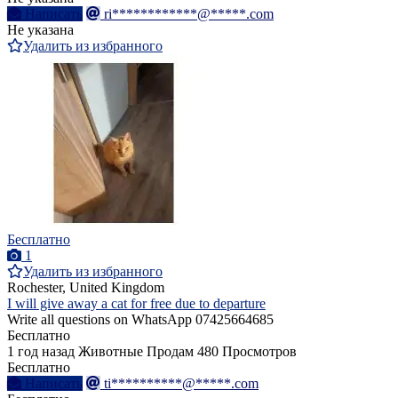
Написать
ri************@*****.com
Не указана
Удалить из избранного
Бесплатно
1
Удалить из избранного
Rochester, United Kingdom
I will give away a cat for free due to departure
Write all questions on WhatsApp 07425664685
Бесплатно
1 год назад
Животные
Продам
480 Просмотров
Бесплатно
Написать
ti**********@*****.com