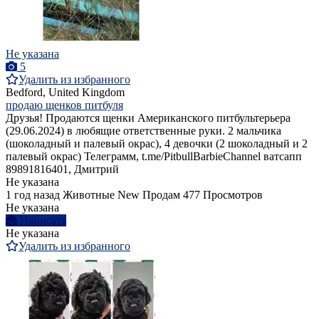
Не указана
5
Удалить из избранного
Bedford, United Kingdom
продаю щенков питбуля
Друзья! Продаются щенки Американского питбультерьера
(29.06.2024) в любящие ответственные руки. 2 мальчика
(шоколадный и палевый окрас), 4 девочки (2 шоколадный и 2
палевый окрас) Телеграмм, t.me/PitbullBarbieChannel ватсапп
89891816401, Дмитрий
Не указана
1 год назад
Животные
New
Продам
477 Просмотров
Не указана
Написать
Не указана
Удалить из избранного