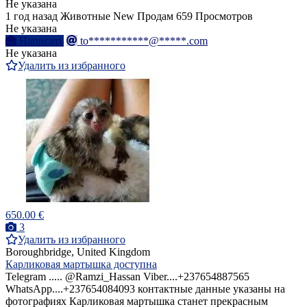
Не указана
1 год назад
Животные
New
Продам
659 Просмотров
Не указана
Написать
to***********@*****.com
Не указана
Удалить из избранного
650.00 €
3
Удалить из избранного
Boroughbridge, United Kingdom
Карликовая мартышка доступна
Telegram ..... @Ramzi_Hassan Viber....+237654887565
WhatsApp....+237654084093 контактные данные указаны на
фотографиях Карликовая мартышка станет прекрасным