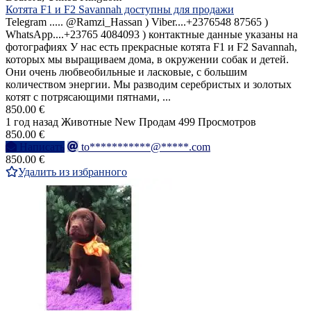
Котята F1 и F2 Savannah доступны для продажи
Telegram ..... @Ramzi_Hassan ) Viber....+2376548 87565 )
WhatsApp....+23765 4084093 ) контактные данные указаны на
фотографиях У нас есть прекрасные котята F1 и F2 Savannah,
которых мы выращиваем дома, в окружении собак и детей.
Они очень любвеобильные и ласковые, с большим
количеством энергии. Мы разводим серебристых и золотых
котят с потрясающими пятнами, ...
850.00 €
1 год назад
Животные
New
Продам
499 Просмотров
850.00 €
Написать
to***********@*****.com
850.00 €
Удалить из избранного