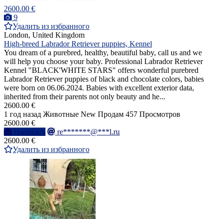
2600.00 €
9
Удалить из избранного
London, United Kingdom
High-breed Labrador Retriever puppies, Kennel
You dream of a purebred, healthy, beautiful baby, call us and we
will help you choose your baby. Professional Labrador Retriever
Kennel "BLACK'WHITE STARS" offers wonderful purebred
Labrador Retriever puppies of black and chocolate colors, babies
were born on 06.06.2024. Babies with excellent exterior data,
inherited from their parents not only beauty and he...
2600.00 €
1 год назад
Животные
New
Продам
457 Просмотров
2600.00 €
Написать
re*******@***l.ru
2600.00 €
Удалить из избранного