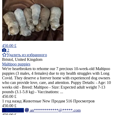
450.00 £
2
Удалить из избранного
Bristol, United Kingdom
Maltipoo puppies
We're heartbroken to rehome our 7 precious 10-week-old Maltipoo
puppies (3 males, 4 females) due to my health struggles with Long
Covid. They deserve a forever home with experienced dog owners
who can provide love, care, and attention. Puppy Details: - Age: 10
weeks old - Breed: Maltipoo - Size: Expected adult weight 7-13
pounds (3.1-5.8 kg) - Vaccinations: ...
450.00 £
1 год назад
Животные
New
Продам
516 Просмотров
450.00 £
Написать
an************@*****.com
450.00 £