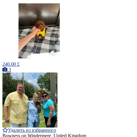
240.00 £
3
Удалить из избранного
Bowness on Windermere, United Kingdom