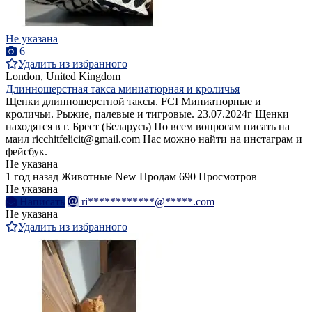
Не указана
6
Удалить из избранного
London, United Kingdom
Длинношерстная такса миниатюрная и кроличья
Щенки длинношерстной таксы. FCI Миниатюрные и
кроличьи. Рыжие, палевые и тигровые. 23.07.2024г Щенки
находятся в г. Брест (Беларусь) По всем вопросам писать на
маил ricchitfelicit@gmail.com Нас можно найти на инстаграм и
фейсбук.
Не указана
1 год назад
Животные
New
Продам
690 Просмотров
Не указана
Написать
ri************@*****.com
Не указана
Удалить из избранного