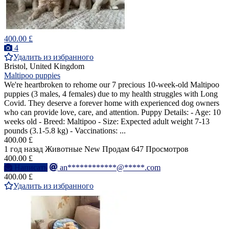
400.00 £
4
Удалить из избранного
Bristol, United Kingdom
Maltipoo puppies
We're heartbroken to rehome our 7 precious 10-week-old Maltipoo
puppies (3 males, 4 females) due to my health struggles with Long
Covid. They deserve a forever home with experienced dog owners
who can provide love, care, and attention. Puppy Details: - Age: 10
weeks old - Breed: Maltipoo - Size: Expected adult weight 7-13
pounds (3.1-5.8 kg) - Vaccinations: ...
400.00 £
1 год назад
Животные
New
Продам
647 Просмотров
400.00 £
Написать
an************@*****.com
400.00 £
Удалить из избранного