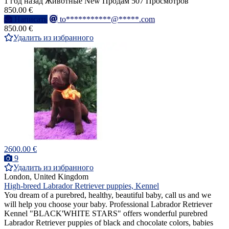
1 год назад
Животные
New
Продам
507 Просмотров
850.00 €
Написать
to***********@*****.com
850.00 €
Удалить из избранного
2600.00 €
9
Удалить из избранного
London, United Kingdom
High-breed Labrador Retriever puppies, Kennel
You dream of a purebred, healthy, beautiful baby, call us and we
will help you choose your baby. Professional Labrador Retriever
Kennel "BLACK'WHITE STARS" offers wonderful purebred
Labrador Retriever puppies of black and chocolate colors, babies