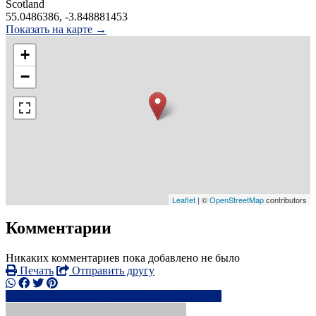
Scotland
55.0486386, -3.848881453
Показать на карте →
+
−
Leaflet
| ©
OpenStreetMap
contributors
Комментарии
Никаких комментариев пока добавлено не было
Печать
Отправить другу
an************@*****.com
Написать