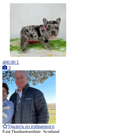
400.00 £
3
Удалить из избранного
East Dunbartonshire, Scotland