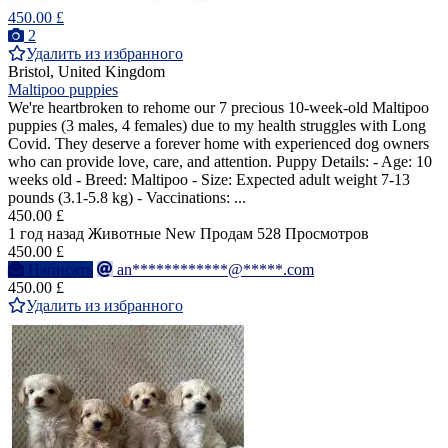
450.00 £
2
Удалить из избранного
Bristol, United Kingdom
Maltipoo puppies
We're heartbroken to rehome our 7 precious 10-week-old Maltipoo
puppies (3 males, 4 females) due to my health struggles with Long
Covid. They deserve a forever home with experienced dog owners
who can provide love, care, and attention. Puppy Details: - Age: 10
weeks old - Breed: Maltipoo - Size: Expected adult weight 7-13
pounds (3.1-5.8 kg) - Vaccinations: ...
450.00 £
1 год назад
Животные
New
Продам
528 Просмотров
450.00 £
Написать
an************@*****.com
450.00 £
Удалить из избранного