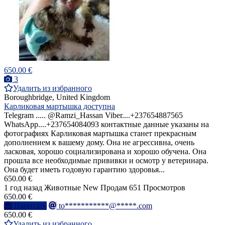
650.00 €
3
Удалить из избранного
Boroughbridge, United Kingdom
Карликовая мартышка доступна
Telegram ..... @Ramzi_Hassan Viber....+237654887565
WhatsApp....+237654084093 контактные данные указаны на
фотографиях Карликовая мартышка станет прекрасным
дополнением к вашему дому. Она не агрессивна, очень
ласковая, хорошо социализирована и хорошо обучена. Она
прошла все необходимые прививки и осмотр у ветеринара.
Она будет иметь годовую гарантию здоровья...
650.00 €
1 год назад
Животные
New
Продам
651 Просмотров
650.00 €
Написать
to***********@*****.com
650.00 €
Удалить из избранного