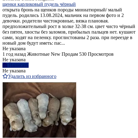
щенки карликовый пудель чёрный
открыта бронь на щенков породы миниатюрный/ малый
пудель. родились 13.08.2024, мальчик на первом фото и 2
девочки. родители чистокровные, вязка плановая.
предположительный рост в холке 32-38 см. цвет чисто чёрный
без пятен, хвосты без заломов, прибылых пальцев нет. кушают
сами, ходят на пеленку. проглистованы 2 раза. при переезде в
новый дом будут иметь: пас...
Не указана
1 год назад
Животные
New
Продам
530 Просмотров
Не указана
Написать
Не указана
Удалить из избранного