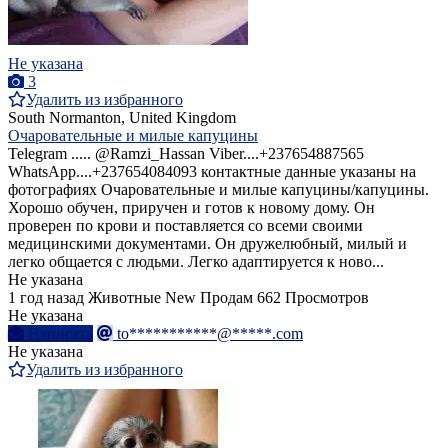
Не указана
3
Удалить из избранного
South Normanton, United Kingdom
Очаровательные и милые капуцины
Telegram ..... @Ramzi_Hassan Viber....+237654887565
WhatsApp....+237654084093 контактные данные указаны на
фотографиях Очаровательные и милые капуцины/капуцины.
Хорошо обучен, приручен и готов к новому дому. Он
проверен по крови и поставляется со всеми своими
медицинскими документами. Он дружелюбный, милый и
легко общается с людьми. Легко адаптируется к ново...
Не указана
1 год назад
Животные
New
Продам
662 Просмотров
Не указана
Написать
to***********@*****.com
Не указана
Удалить из избранного