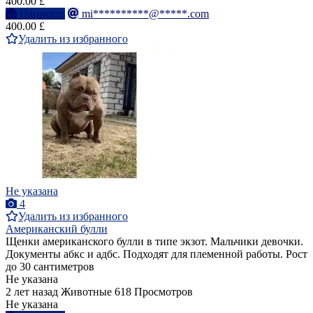
400.00 £
Написать
mi**********@*****.com
400.00 £
Удалить из избранного
Не указана
4
Удалить из избранного
Американский булли
Щенки американского булли в типе экзот. Мальчики девочки.
Документы абкс и адбс. Подходят для племенной работы. Рост
до 30 сантиметров
Не указана
2 лет назад
Животные
618 Просмотров
Не указана