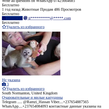
Write all questions on WhatsApp 07425664685
Бесплатно
1 год назад
Животные
Продам
486 Просмотров
Бесплатно
Написать
ti**********@*****.com
Бесплатно
Удалить из избранного
Не указана
3
Удалить из избранного
South Normanton, United Kingdom
Очаровательные и милые капуцины
Telegram ..... @Ramzi_Hassan Viber....+237654887565
WhatsApp....+237654084093 контактные данные указаны на