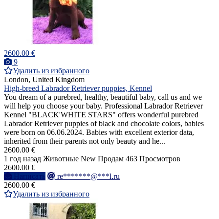
2600.00 €
9
Удалить из избранного
London, United Kingdom
High-breed Labrador Retriever puppies, Kennel
You dream of a purebred, healthy, beautiful baby, call us and we
will help you choose your baby. Professional Labrador Retriever
Kennel "BLACK'WHITE STARS" offers wonderful purebred
Labrador Retriever puppies of black and chocolate colors, babies
were born on 06.06.2024. Babies with excellent exterior data,
inherited from their parents not only beauty and he...
2600.00 €
1 год назад
Животные
New
Продам
463 Просмотров
2600.00 €
Написать
re*******@***l.ru
2600.00 €
Удалить из избранного