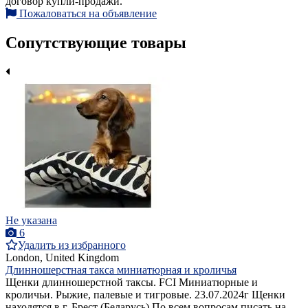
договор купли-продажи.
Пожаловаться на объявление
Сопутствующие товары
Не указана
6
Удалить из избранного
London, United Kingdom
Длинношерстная такса миниатюрная и кроличья
Щенки длинношерстной таксы. FCI Миниатюрные и
кроличьи. Рыжие, палевые и тигровые. 23.07.2024г Щенки
находятся в г. Брест (Беларусь) По всем вопросам писать на