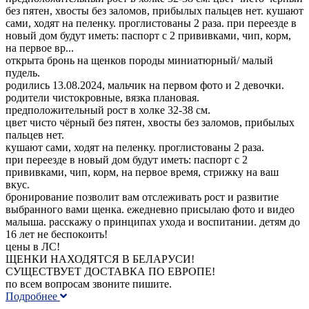
без пятен, хвосты без заломов, прибылых пальцев нет. кушают
сами, ходят на пеленку. проглистованы 2 раза. при переезде в
новый дом будут иметь: паспорт с 2 прививками, чип, корм,
на первое вр...
открыта бронь на щенков породы миниатюрный/ малый
пудель.
родились 13.08.2024, мальчик на первом фото и 2 девочки.
родители чистокровные, вязка плановая.
предположительный рост в холке 32-38 см.
цвет чисто чёрный без пятен, хвосты без заломов, прибылых
пальцев нет.
кушают сами, ходят на пеленку. проглистованы 2 раза.
при переезде в новый дом будут иметь: паспорт с 2
прививками, чип, корм, на первое время, стрижку на ваш
вкус.
бронирование позволит вам отслеживать рост и развитие
выбранного вами щенка. ежедневно присылаю фото и видео
малыша. расскажу о принципах ухода и воспитании. детям до
16 лет не беспокоить!
цены в ЛС!
ЩЕНКИ НАХОДЯТСЯ В БЕЛАРУСИ!
СУЩЕСТВУЕТ ДОСТАВКА ПО ЕВРОПЕ!
по всем вопросам звоните пишите.
Подробнее