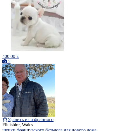
400.00 £
2
Удалить из избранного
Flintshire, Wales
щенки французского бульдога для нового дома