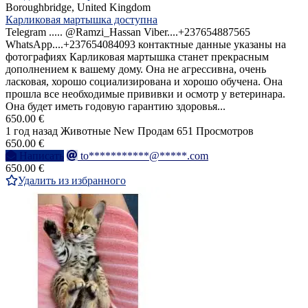
Boroughbridge, United Kingdom
Карликовая мартышка доступна
Telegram ..... @Ramzi_Hassan Viber....+237654887565
WhatsApp....+237654084093 контактные данные указаны на
фотографиях Карликовая мартышка станет прекрасным
дополнением к вашему дому. Она не агрессивна, очень
ласковая, хорошо социализирована и хорошо обучена. Она
прошла все необходимые прививки и осмотр у ветеринара.
Она будет иметь годовую гарантию здоровья...
650.00 €
1 год назад
Животные
New
Продам
651 Просмотров
650.00 €
Написать
to***********@*****.com
650.00 €
Удалить из избранного