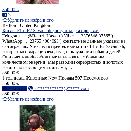
850.00 €
3
Удалить из избранного
Bedford, United Kingdom
Котята F1 и F2 Savannah доступны для продажи
Telegram ..... @Ramzi_Hassan ) Viber....+2376548 87565 )
WhatsApp....+23765 4084093 ) контактные данные указаны на
фотографиях У нас есть прекрасные котята F1 и F2 Savannah,
которых мы выращиваем дома, в окружении собак и детей.
Они очень любвеобильные и ласковые, с большим
количеством энергии. Мы разводим серебристых и золотых
котят с потрясающими пятнами, ...
850.00 €
1 год назад
Животные
New
Продам
507 Просмотров
850.00 €
Написать
to***********@*****.com
850.00 €
Удалить из избранного