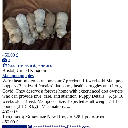
450.00 £
2
Удалить из избранного
Bristol, United Kingdom
Maltipoo puppies
We're heartbroken to rehome our 7 precious 10-week-old Maltipoo
puppies (3 males, 4 females) due to my health struggles with Long
Covid. They deserve a forever home with experienced dog owners
who can provide love, care, and attention. Puppy Details: - Age: 10
weeks old - Breed: Maltipoo - Size: Expected adult weight 7-13
pounds (3.1-5.8 kg) - Vaccinations: ...
450.00 £
1 год назад
Животные
New
Продам
528 Просмотров
450.00 £
Написать
an************@*****.com