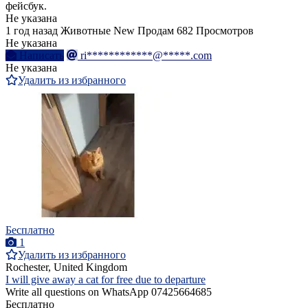
фейсбук.
Не указана
1 год назад
Животные
New
Продам
682 Просмотров
Не указана
Написать
ri************@*****.com
Не указана
Удалить из избранного
Бесплатно
1
Удалить из избранного
Rochester, United Kingdom
I will give away a cat for free due to departure
Write all questions on WhatsApp 07425664685
Бесплатно