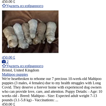
450.00 £
Удалить из избранного
450.00 £
2
Удалить из избранного
Bristol, United Kingdom
Maltipoo puppies
We're heartbroken to rehome our 7 precious 10-week-old Maltipoo
puppies (3 males, 4 females) due to my health struggles with Long
Covid. They deserve a forever home with experienced dog owners
who can provide love, care, and attention. Puppy Details: - Age: 10
weeks old - Breed: Maltipoo - Size: Expected adult weight 7-13
pounds (3.1-5.8 kg) - Vaccinations: ...
450.00 £