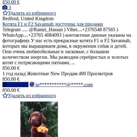
850.00 €
3
Удалить из избранного
Bedford, United Kingdom
Котята F1 и F2 Savannah доступны для продажи
Telegram ..... @Ramzi_Hassan ) Viber....+2376548 87565 )
WhatsApp....+23765 4084093 ) контактные данные указаны на
фотографиях У нас есть прекрасные котята F1 и F2 Savannah,
которых мы выращиваем дома, в окружении собак и детей.
Они очень любвеобильные и ласковые, с большим
количеством энергии. Мы разводим серебристых и золотых
котят с потрясающими пятнами, ...
850.00 €
1 год назад
Животные
New
Продам
499 Просмотров
850.00 €
Написать
to***********@*****.com
850.00 €
Удалить из избранного