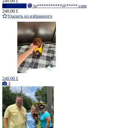
240.00 £
Написать
ju***********@*****.com
240.00 £
Удалить из избранного
240.00 £
3