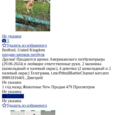
Не указана
5
Удалить из избранного
Bedford, United Kingdom
продаю щенков питбуля
Друзья! Продаются щенки Американского питбультерьера
(29.06.2024) в любящие ответственные руки. 2 мальчика
(шоколадный и палевый окрас), 4 девочки (2 шоколадный и 2
палевый окрас) Телеграмм, t.me/PitbullBarbieChannel ватсапп
89891816401, Дмитрий
Не указана
1 год назад
Животные
New
Продам
479 Просмотров
Не указана
Написать
Не указана
Удалить из избранного