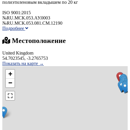
полиэтиленовым вкладышем по 20 кг
ISO 9001:2015
№RU.МСК.053.АУ.0003
№RU.МСК.053.081.CM.12190
Подробнее
Местоположение
United Kingdom
54.7023545, -3.2765753
Показать на карте →
+
−