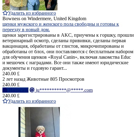
Удалить из избранного
Bowness on Windermere, United Kingdom
щенки мужского и женского пола свободны и готовы к
переезду в новый дом.
щенки зарегистрированы в AKC, приучены к горшку, прошли
ветеринарный осмотр, сделаны прививки, сделаны первая
вакцинация, обработаны от глистов, микрочипированы и
обработаны от блох, они поставляются с бесплатным набором
для обучения щенков «Royal Canin», включая лакомства Educ
и мешочек с наградами. Все они также имеют юридические
документы и годовую гарант...
240.00 £
2 лет назад
Животные
805 Просмотров
240.00 £
Написать
ju***********@*****.com
240.00 £
Удалить из избранного