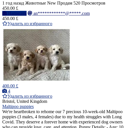
1 год назад
Животные
New
Продам
520 Просмотров
450.00 £
Написать
an************@*****.com
450.00 £
Удалить из избранного
400.00 £
4
Удалить из избранного
Bristol, United Kingdom
Maltipoo puppies
We're heartbroken to rehome our 7 precious 10-week-old Maltipoo
puppies (3 males, 4 females) due to my health struggles with Long
Covid. They deserve a forever home with experienced dog owners
who can provide love, care, and attention. Puppy Details: - Age: 10