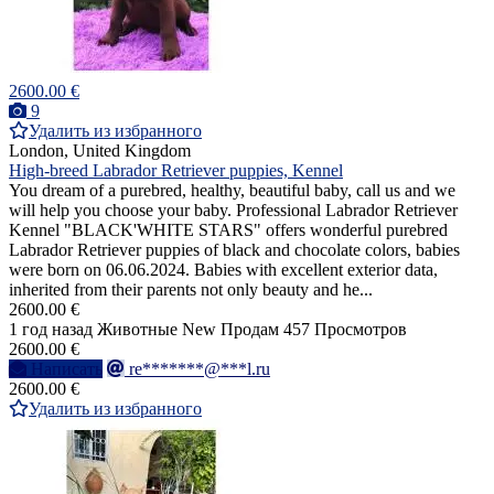
2600.00 €
9
Удалить из избранного
London, United Kingdom
High-breed Labrador Retriever puppies, Kennel
You dream of a purebred, healthy, beautiful baby, call us and we
will help you choose your baby. Professional Labrador Retriever
Kennel "BLACK'WHITE STARS" offers wonderful purebred
Labrador Retriever puppies of black and chocolate colors, babies
were born on 06.06.2024. Babies with excellent exterior data,
inherited from their parents not only beauty and he...
2600.00 €
1 год назад
Животные
New
Продам
457 Просмотров
2600.00 €
Написать
re*******@***l.ru
2600.00 €
Удалить из избранного