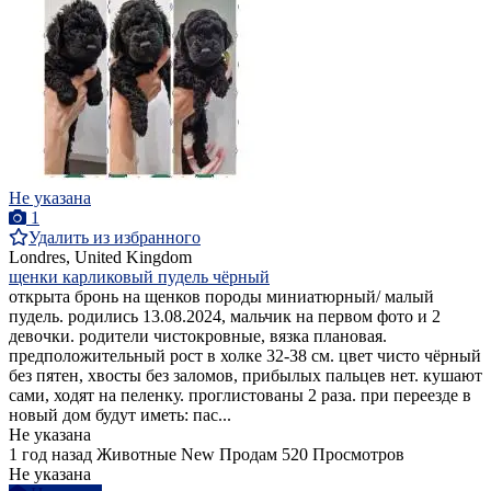
Не указана
1
Удалить из избранного
Londres, United Kingdom
щенки карликовый пудель чёрный
открыта бронь на щенков породы миниатюрный/ малый
пудель. родились 13.08.2024, мальчик на первом фото и 2
девочки. родители чистокровные, вязка плановая.
предположительный рост в холке 32-38 см. цвет чисто чёрный
без пятен, хвосты без заломов, прибылых пальцев нет. кушают
сами, ходят на пеленку. проглистованы 2 раза. при переезде в
новый дом будут иметь: пас...
Не указана
1 год назад
Животные
New
Продам
520 Просмотров
Не указана