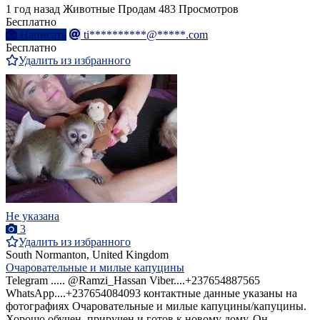
1 год назад
Животные
Продам
483 Просмотров
Бесплатно
Написать
ti**********@*****.com
Бесплатно
Удалить из избранного
Не указана
3
Удалить из избранного
South Normanton, United Kingdom
Очаровательные и милые капуцины
Telegram ..... @Ramzi_Hassan Viber....+237654887565
WhatsApp....+237654084093 контактные данные указаны на
фотографиях Очаровательные и милые капуцины/капуцины.
Хорошо обучен, приручен и готов к новому дому. Он