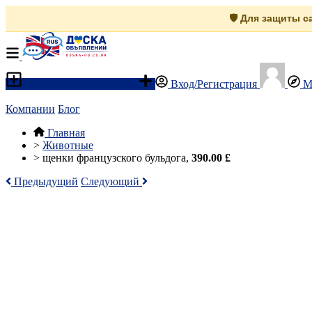
🛡️ Для защиты 
Разместить объявление
Вход/Регистрация
М
Компании
Блог
Главная
>
Животные
>
щенки французского бульдога,
390.00 £
Предыдущий
Следующий