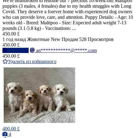
We're heartbroken to rehome our 7 precious 10-week-old Maltipoo
puppies (3 males, 4 females) due to my health struggles with Long
Covid. They deserve a forever home with experienced dog owners
who can provide love, care, and attention. Puppy Details: - Age: 10
weeks old - Breed: Maltipoo - Size: Expected adult weight 7-13
pounds (3.1-5.8 kg) - Vaccinations: ...
450.00 £
1 год назад
Животные
New
Продам
528 Просмотров
450.00 £
Написать
an************@*****.com
450.00 £
Удалить из избранного
400.00 £
4