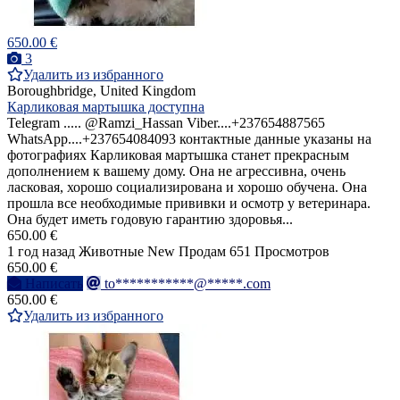
650.00 €
3
Удалить из избранного
Boroughbridge, United Kingdom
Карликовая мартышка доступна
Telegram ..... @Ramzi_Hassan Viber....+237654887565
WhatsApp....+237654084093 контактные данные указаны на
фотографиях Карликовая мартышка станет прекрасным
дополнением к вашему дому. Она не агрессивна, очень
ласковая, хорошо социализирована и хорошо обучена. Она
прошла все необходимые прививки и осмотр у ветеринара.
Она будет иметь годовую гарантию здоровья...
650.00 €
1 год назад
Животные
New
Продам
651 Просмотров
650.00 €
Написать
to***********@*****.com
650.00 €
Удалить из избранного