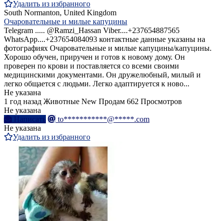
Удалить из избранного
South Normanton, United Kingdom
Очаровательные и милые капуцины
Telegram ..... @Ramzi_Hassan Viber....+237654887565
WhatsApp....+237654084093 контактные данные указаны на
фотографиях Очаровательные и милые капуцины/капуцины.
Хорошо обучен, приручен и готов к новому дому. Он
проверен по крови и поставляется со всеми своими
медицинскими документами. Он дружелюбный, милый и
легко общается с людьми. Легко адаптируется к ново...
Не указана
1 год назад
Животные
New
Продам
662 Просмотров
Не указана
Написать
to***********@*****.com
Не указана
Удалить из избранного