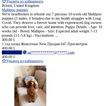
Удалить из избранного
Bristol, United Kingdom
Maltipoo puppies
We're heartbroken to rehome our 7 precious 10-week-old Maltipoo
puppies (3 males, 4 females) due to my health struggles with Long
Covid. They deserve a forever home with experienced dog owners
who can provide love, care, and attention. Puppy Details: - Age: 10
weeks old - Breed: Maltipoo - Size: Expected adult weight 7-13
pounds (3.1-5.8 kg) - Vaccinations: ...
400.00 £
1 год назад
Животные
New
Продам
647 Просмотров
400.00 £
Написать
an************@*****.com
400.00 £
Удалить из избранного