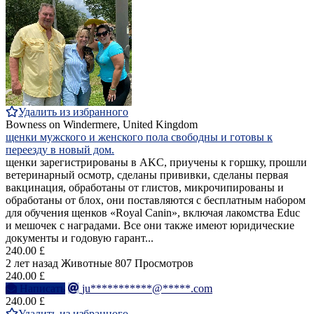
Удалить из избранного
Bowness on Windermere, United Kingdom
щенки мужского и женского пола свободны и готовы к
переезду в новый дом.
щенки зарегистрированы в AKC, приучены к горшку, прошли
ветеринарный осмотр, сделаны прививки, сделаны первая
вакцинация, обработаны от глистов, микрочипированы и
обработаны от блох, они поставляются с бесплатным набором
для обучения щенков «Royal Canin», включая лакомства Educ
и мешочек с наградами. Все они также имеют юридические
документы и годовую гарант...
240.00 £
2 лет назад
Животные
807 Просмотров
240.00 £
Написать
ju***********@*****.com
240.00 £
Удалить из избранного