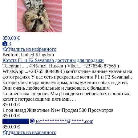
850.00 €
3
Удалить из избранного
Bedford, United Kingdom
Котята F1 и F2 Savannah доступны для продажи
Telegram ..... @Ramzi_Hassan ) Viber....+2376548 87565 )
WhatsApp....+23765 4084093 ) контактные данные указаны на
фотографиях У нас есть прекрасные котята F1 и F2 Savannah,
которых мы выращиваем дома, в окружении собак и детей.
Они очень любвеобильные и ласковые, с большим
количеством энергии. Мы разводим серебристых и золотых
котят с потрясающими пятнами, ...
850.00 €
1 год назад
Животные
New
Продам
500 Просмотров
850.00 €
Написать
to***********@*****.com
850.00 €
Удалить из избранного