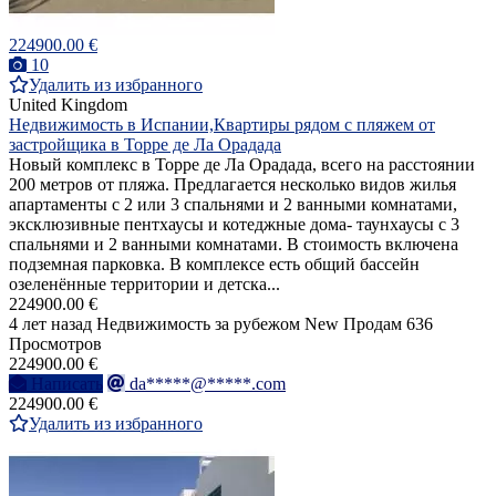
224900.00 €
10
Удалить из избранного
United Kingdom
Недвижимость в Испании,Квартиры рядом с пляжем от
застройщика в Торре де Ла Орадада
Новый комплекс в Торре де Ла Орадада, всего на расстоянии
200 метров от пляжа. Предлагается несколько видов жилья
апартаменты с 2 или 3 спальнями и 2 ванными комнатами,
эксклюзивные пентхаусы и котеджные дома- таунхаусы с 3
спальнями и 2 ванными комнатами. В стоимость включена
подземная парковка. В комплексе есть общий бассейн
озеленённые территории и детска...
224900.00 €
4 лет назад
Недвижимость за рубежом
New
Продам
636
Просмотров
224900.00 €
Написать
da*****@*****.com
224900.00 €
Удалить из избранного