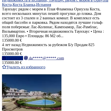
Недвижимость в Испании, Таунхаус рядом с морем в Ориуэла
Коста,Коста Бланка,Испания
Таунхаус рядом с морем в Плая Фламенка Ориуэла Коста,
всего нескольких минутах пешей прогулки до пляжа. Дом
состоит из 3 спален и 2 ванных комнат. В комплексе есть
общий бассейн и парковка. Рядом находятся лучшие гольф-
поля побережья: Лас-Колинас, Кампоамор, Лас-Рамблас,
Вильямартин. • Вторичная недвижимость Таунхаус • Цена :
135,000 Евро • Площадь: 86 M2 об...
135000.00 €
4 лет назад
Недвижимость за рубежом
Б/у
Продам
825
Просмотров
135000.00 €
Написать
da*****@*****.com
135000.00 €
Удалить из избранного