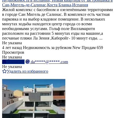
Недвижимость в Испании, Новая квартира от застройщика в
Сан-Мигель-де-Салинас,Коста Бланка,Испания
Жилой комплекс с бассейном и озеленёнными территориями
в городе Сан Мигель де Салинас. В комплексе есть частная
парковка и на выбор кладовое помещение. В нескольких
минутах ходьбы находится центр города со всеми
необходимыми услугами. Гольф поле Вилламаритн
расположен на расстоянии 5 минутах езды на машине,а
песчаные пляжи Ла Зения ,Каборойг- 10 минут езды. ...
Не указана
4 лет назад
Недвижимость за рубежом
New
Продам
659
Просмотров
Не указана
Написать
da*****@*****.com
Не указана
Удалить из избранного