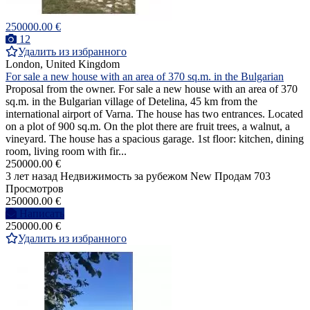
250000.00 €
12
Удалить из избранного
London, United Kingdom
For sale a new house with an area of 370 sq.m. in the Bulgarian
Proposal from the owner. For sale a new house with an area of 370
sq.m. in the Bulgarian village of Detelina, 45 km from the
international airport of Varna. The house has two entrances. Located
on a plot of 900 sq.m. On the plot there are fruit trees, a walnut, a
vineyard. The house has a spacious garage. 1st floor: kitchen, dining
room, living room with fir...
250000.00 €
3 лет назад
Недвижимость за рубежом
New
Продам
703
Просмотров
250000.00 €
Написать
250000.00 €
Удалить из избранного