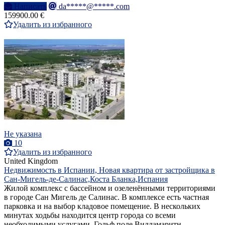
Написать
da*****@*****.com
159900.00 €
Удалить из избранного
Не указана
10
Удалить из избранного
United Kingdom
Недвижимость в Испании, Новая квартира от застройщика в
Сан-Мигель-де-Салинас,Коста Бланка,Испания
Жилой комплекс с бассейном и озеленёнными территориями
в городе Сан Мигель де Салинас. В комплексе есть частная
парковка и на выбор кладовое помещение. В нескольких
минутах ходьбы находится центр города со всеми
необходимыми услугами. Гольф поле Вилламаритн