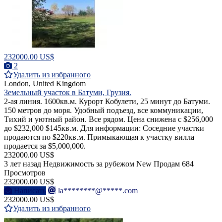
232000.00 US$
2
Удалить из избранного
London, United Kingdom
Земельный участок в Батуми, Грузия.
2-ая линия. 1600кв.м. Курорт Кобулети, 25 минут до Батуми.
150 метров до моря. Удобный подъезд, все коммуникации,
Тихий и уютный район. Все рядом. Цена снижена с $256,000
до $232,000 $145кв.м. Для информации: Соседние участки
продаются по $220кв.м. Примыкающая к участку вилла
продается за $5,000,000.
232000.00 US$
3 лет назад
Недвижимость за рубежом
New
Продам
684
Просмотров
232000.00 US$
Написать
la********@*****.com
232000.00 US$
Удалить из избранного