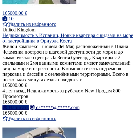
165000.00 €
10
Удалить из избранного
United Kingdom
Недвижимость в Испании, Новые квартира с видами на море
от застройщика в Ориуэла Коста
Жилой комплекс Turquesa del Mar, расположенный в Плайа
Фламенка построен в шаговой доступности до моря и до
коммерческого центра Ла Зения булевард. Квартиры с 2
спальнями и 2мя ванными комнатами имеют замечательный
вид на море и окрестности. В комплексе есть подземная
парковка и бассейн с озеленёнными территориями. Всего в
нескольких минутах езды находятся г...
165000.00 €
4 лет назад
Недвижимость за рубежом
New
Продам
800
Просмотров
165000.00 €
Написать
da*****@*****.com
165000.00 €
Удалить из избранного