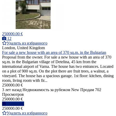
250000.00 €
12
Удалить из избранного
London, United Kingdom
For sale a new house with an area of 370 sq.m. in the Bulgarian
Proposal from the owner. For sale a new house with an area of 370
sq.m. in the Bulgarian village of Detelina, 45 km from the
international airport of Varna. The house has two entrances. Located
on a plot of 900 sq.m. On the plot there are fruit trees, a walnut, a
vineyard. The house has a spacious garage. 1st floor: kitchen, dining
room, living room with fir...
250000.00 €
3 лет назад
Недвижимость за рубежом
New
Продам
702
Просмотров
250000.00 €
Написать
250000.00 €
Удалить из избранного