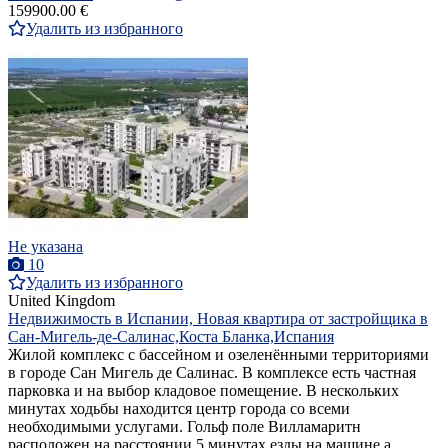
159900.00 €
Удалить из избранного
Не указана
10
Удалить из избранного
United Kingdom
Недвижимость в Испании, Новая квартира от застройщика в
Сан-Мигель-де-Салинас,Коста Бланка,Испания
Жилой комплекс с бассейном и озеленёнными территориями
в городе Сан Мигель де Салинас. В комплексе есть частная
парковка и на выбор кладовое помещение. В нескольких
минутах ходьбы находится центр города со всеми
необходимыми услугами. Гольф поле Вилламаритн
расположен на расстоянии 5 минутах езды на машине,а