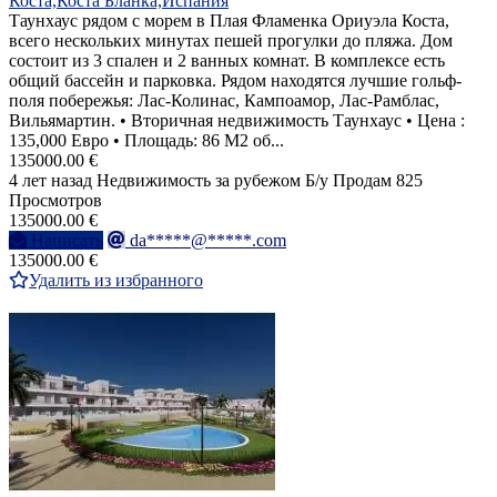
Коста,Коста Бланка,Испания
Таунхаус рядом с морем в Плая Фламенка Ориуэла Коста,
всего нескольких минутах пешей прогулки до пляжа. Дом
состоит из 3 спален и 2 ванных комнат. В комплексе есть
общий бассейн и парковка. Рядом находятся лучшие гольф-
поля побережья: Лас-Колинас, Кампоамор, Лас-Рамблас,
Вильямартин. • Вторичная недвижимость Таунхаус • Цена :
135,000 Евро • Площадь: 86 M2 об...
135000.00 €
4 лет назад
Недвижимость за рубежом
Б/у
Продам
825
Просмотров
135000.00 €
Написать
da*****@*****.com
135000.00 €
Удалить из избранного