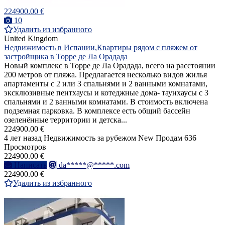
224900.00 €
10
Удалить из избранного
United Kingdom
Недвижимость в Испании,Квартиры рядом с пляжем от
застройщика в Торре де Ла Орадада
Новый комплекс в Торре де Ла Орадада, всего на расстоянии
200 метров от пляжа. Предлагается несколько видов жилья
апартаменты с 2 или 3 спальнями и 2 ванными комнатами,
эксклюзивные пентхаусы и котеджные дома- таунхаусы с 3
спальнями и 2 ванными комнатами. В стоимость включена
подземная парковка. В комплексе есть общий бассейн
озеленённые территории и детска...
224900.00 €
4 лет назад
Недвижимость за рубежом
New
Продам
636
Просмотров
224900.00 €
Написать
da*****@*****.com
224900.00 €
Удалить из избранного