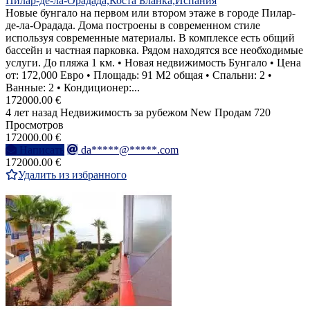
Пилар-де-ла-Орадада,Коста Бланка,Испания
Новые бунгало на первом или втором этаже в городе Пилар-
де-ла-Орадада. Дома построены в современном стиле
используя современные материалы. В комплексе есть общий
бассейн и частная парковка. Рядом находятся все необходимые
услуги. До пляжа 1 км. • Новая недвижимость Бунгало • Цена
от: 172,000 Евро • Площадь: 91 M2 общая • Спальни: 2 •
Ванные: 2 • Кондиционер:...
172000.00 €
4 лет назад
Недвижимость за рубежом
New
Продам
720
Просмотров
172000.00 €
Написать
da*****@*****.com
172000.00 €
Удалить из избранного