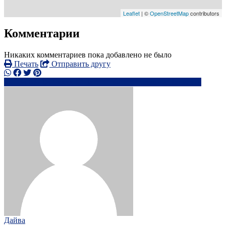
Leaflet
| ©
OpenStreetMap
contributors
Комментарии
Никаких комментариев пока добавлено не было
Печать
Отправить другу
+34 637 04 9xxxx
da*****@*****.com
Написать
Дайва