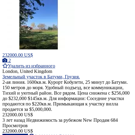
232000.00 US$
2
Удалить из избранного
London, United Kingdom
Земельный участок в Батуми, Грузия.
2-ая линия. 1600кв.м. Курорт Кобулети, 25 минут до Батуми.
150 метров до моря. Удобный подъезд, все коммуникации,
Тихий и уютный район. Все рядом. Цена снижена с $256,000
до $232,000 $145кв.м. Для информации: Соседние участки
продаются по $220кв.м. Примыкающая к участку вилла
продается за $5,000,000.
232000.00 US$
3 лет назад
Недвижимость за рубежом
New
Продам
684
Просмотров
232000.00 US$