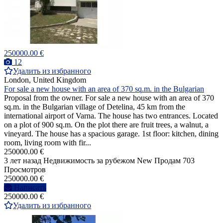
250000.00 €
12
Удалить из избранного
London, United Kingdom
For sale a new house with an area of 370 sq.m. in the Bulgarian
Proposal from the owner. For sale a new house with an area of 370
sq.m. in the Bulgarian village of Detelina, 45 km from the
international airport of Varna. The house has two entrances. Located
on a plot of 900 sq.m. On the plot there are fruit trees, a walnut, a
vineyard. The house has a spacious garage. 1st floor: kitchen, dining
room, living room with fir...
250000.00 €
3 лет назад
Недвижимость за рубежом
New
Продам
703
Просмотров
250000.00 €
Написать
250000.00 €
Удалить из избранного