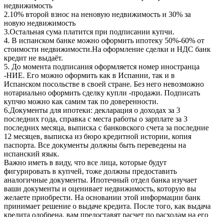
недвижимость
2.10% второй взнос на неновую недвижимость и 30% за
новую недвижимость
3.Остальная сума платится при подписании купчи.
4. В испанском банке можно оформить ипотеку 50%-60% от
стоимости недвижимости.На оформление сделки и НДС банк
кредит не выдаёт.
5. До момента подписания оформляется номер иностранца
-НИЕ. Его можно оформить как в Испании, так и в
Испанском посольстве в своей стране. Без него невозможно
нотариально оформить сделку купли -продажи. Подписать
купчю можно как самим так по доверенности.
6.Документы для ипотеки: декларация о доходах за 3
последних года, справка с места работы о зарплате за 3
последних месяца, выписка с банковского счета за последние
12 месяцев, выписка из бюро кредитной истории, копия
паспорта. Все документы должны быть переведены на
испанский язык.
Важно иметь в виду, что все лица, которые будут
фигурировать в купчей, тоже должны предоставить
аналогичные документы. Ипотечный отдел банка изучает
ваши документы и оценивает недвижимость, которую вы
желаете приобрести. На основании этой информации банк
принимает решение о выдаче кредита. После того, как выдача
кредита одобрена, вам предоставят расчет по расходам на его