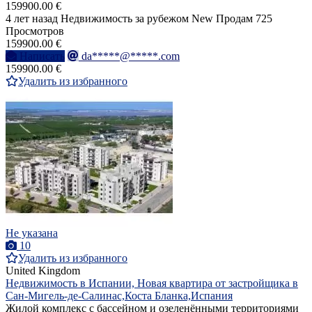
159900.00 €
4 лет назад
Недвижимость за рубежом
New
Продам
725
Просмотров
159900.00 €
Написать
da*****@*****.com
159900.00 €
Удалить из избранного
Не указана
10
Удалить из избранного
United Kingdom
Недвижимость в Испании, Новая квартира от застройщика в
Сан-Мигель-де-Салинас,Коста Бланка,Испания
Жилой комплекс с бассейном и озеленёнными территориями