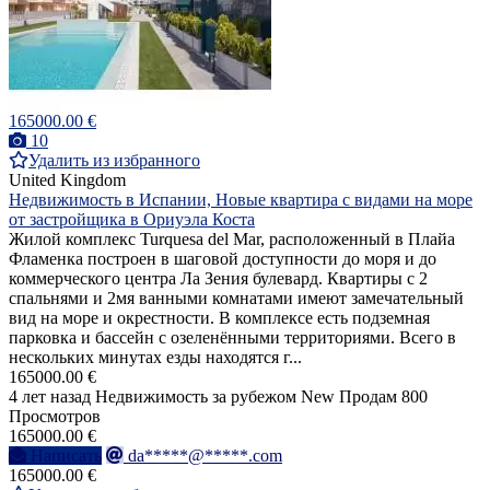
165000.00 €
10
Удалить из избранного
United Kingdom
Недвижимость в Испании, Новые квартира с видами на море
от застройщика в Ориуэла Коста
Жилой комплекс Turquesa del Mar, расположенный в Плайа
Фламенка построен в шаговой доступности до моря и до
коммерческого центра Ла Зения булевард. Квартиры с 2
спальнями и 2мя ванными комнатами имеют замечательный
вид на море и окрестности. В комплексе есть подземная
парковка и бассейн с озеленёнными территориями. Всего в
нескольких минутах езды находятся г...
165000.00 €
4 лет назад
Недвижимость за рубежом
New
Продам
800
Просмотров
165000.00 €
Написать
da*****@*****.com
165000.00 €