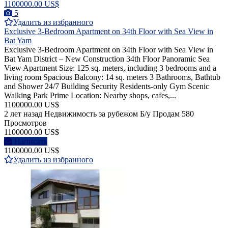
1100000.00 US$
5
Удалить из избранного
Exclusive 3-Bedroom Apartment on 34th Floor with Sea View in
Bat Yam
Exclusive 3-Bedroom Apartment on 34th Floor with Sea View in
Bat Yam District – New Construction 34th Floor Panoramic Sea
View Apartment Size: 125 sq. meters, including 3 bedrooms and a
living room Spacious Balcony: 14 sq. meters 3 Bathrooms, Bathtub
and Shower 24/7 Building Security Residents-only Gym Scenic
Walking Park Prime Location: Nearby shops, cafes,...
1100000.00 US$
2 лет назад
Недвижимость за рубежом
Б/у
Продам
580
Просмотров
1100000.00 US$
Написать
1100000.00 US$
Удалить из избранного