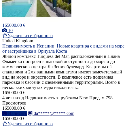
165000.00 €
10
Удалить из избранного
United Kingdom
Недвижимость в Испании, Новые квартира с видами на море
от застройщика в Ориуэла Коста
Жилой комплекс Turquesa del Mar, расположенный в Плайа
Фламенка построен в шаговой доступности до моря и до
коммерческого центра Ла Зения булевард. Квартиры с 2
спальнями и 2мя ванными комнатами имеют замечательный
вид на море и окрестности. В комплексе есть подземная
парковка и бассейн с озеленёнными территориями. Всего в
нескольких минутах езды находятся г...
165000.00 €
4 лет назад
Недвижимость за рубежом
New
Продам
798
Просмотров
165000.00 €
Написать
da*****@*****.com
165000.00 €
Удалить из избранного