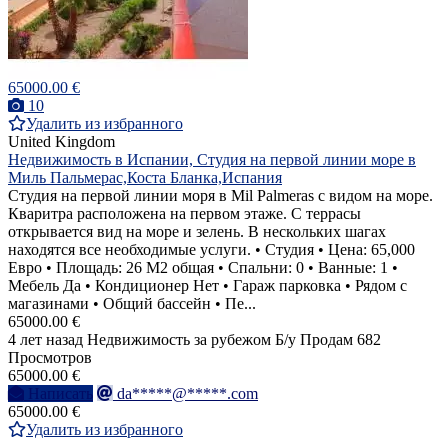
65000.00 €
10
Удалить из избранного
United Kingdom
Недвижимость в Испании, Студия на первой линии море в
Миль Пальмерас,Коста Бланка,Испания
Студия на первой линии моря в Mil Palmeras с видом на море.
Кваритра расположена на первом этаже. С террасы
открывается вид на море и зелень. В нескольких шагах
находятся все необходимые услуги. • Студия • Цена: 65,000
Евро • Площадь: 26 M2 общая • Спальни: 0 • Ванные: 1 •
Мебель Да • Кондиционер Нет • Гараж парковка • Рядом с
магазинами • Общий бассейн • Пе...
65000.00 €
4 лет назад
Недвижимость за рубежом
Б/у
Продам
682
Просмотров
65000.00 €
Написать
da*****@*****.com
65000.00 €
Удалить из избранного