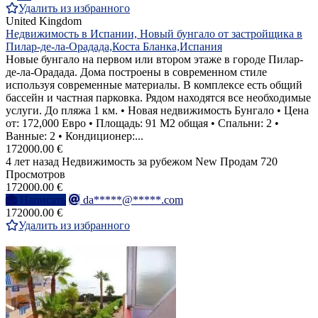
Удалить из избранного
United Kingdom
Недвижимость в Испании, Новый бунгало от застройщика в
Пилар-де-ла-Орадада,Коста Бланка,Испания
Новые бунгало на первом или втором этаже в городе Пилар-
де-ла-Орадада. Дома построены в современном стиле
используя современные материалы. В комплексе есть общий
бассейн и частная парковка. Рядом находятся все необходимые
услуги. До пляжа 1 км. • Новая недвижимость Бунгало • Цена
от: 172,000 Евро • Площадь: 91 M2 общая • Спальни: 2 •
Ванные: 2 • Кондиционер:...
172000.00 €
4 лет назад
Недвижимость за рубежом
New
Продам
720
Просмотров
172000.00 €
Написать
da*****@*****.com
172000.00 €
Удалить из избранного