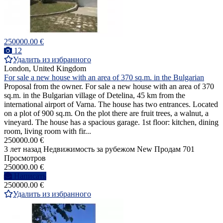
250000.00 €
12
Удалить из избранного
London, United Kingdom
For sale a new house with an area of 370 sq.m. in the Bulgarian
Proposal from the owner. For sale a new house with an area of 370
sq.m. in the Bulgarian village of Detelina, 45 km from the
international airport of Varna. The house has two entrances. Located
on a plot of 900 sq.m. On the plot there are fruit trees, a walnut, a
vineyard. The house has a spacious garage. 1st floor: kitchen, dining
room, living room with fir...
250000.00 €
3 лет назад
Недвижимость за рубежом
New
Продам
701
Просмотров
250000.00 €
Написать
250000.00 €
Удалить из избранного