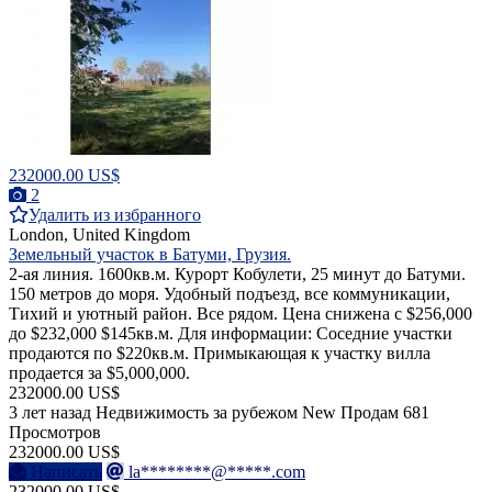
232000.00 US$
2
Удалить из избранного
London, United Kingdom
Земельный участок в Батуми, Грузия.
2-ая линия. 1600кв.м. Курорт Кобулети, 25 минут до Батуми.
150 метров до моря. Удобный подъезд, все коммуникации,
Тихий и уютный район. Все рядом. Цена снижена с $256,000
до $232,000 $145кв.м. Для информации: Соседние участки
продаются по $220кв.м. Примыкающая к участку вилла
продается за $5,000,000.
232000.00 US$
3 лет назад
Недвижимость за рубежом
New
Продам
681
Просмотров
232000.00 US$
Написать
la********@*****.com
232000.00 US$