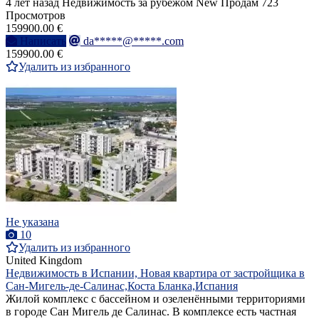
4 лет назад
Недвижимость за рубежом
New
Продам
723
Просмотров
159900.00 €
Написать
da*****@*****.com
159900.00 €
Удалить из избранного
Не указана
10
Удалить из избранного
United Kingdom
Недвижимость в Испании, Новая квартира от застройщика в
Сан-Мигель-де-Салинас,Коста Бланка,Испания
Жилой комплекс с бассейном и озеленёнными территориями
в городе Сан Мигель де Салинас. В комплексе есть частная