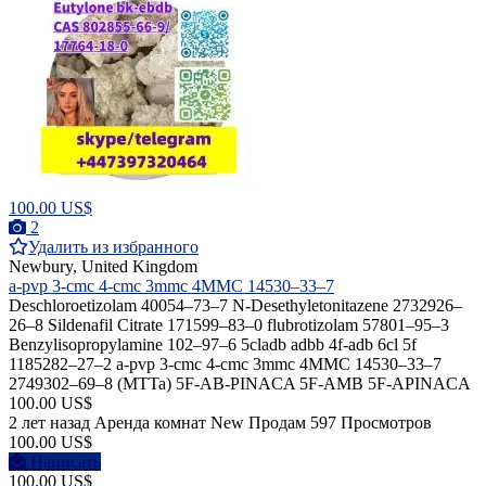
100.00 US$
2
Удалить из избранного
Newbury, United Kingdom
a-pvp 3-cmc 4-cmc 3mmc 4MMC 14530–33–7
Deschloroetizolam 40054–73–7 N-Desethyletonitazene 2732926–
26–8 Sildenafil Citrate 171599–83–0 flubrotizolam 57801–95–3
Benzylisopropylamine 102–97–6 5cladb adbb 4f-adb 6cl 5f
1185282–27–2 a-pvp 3-cmc 4-cmc 3mmc 4MMC 14530–33–7
2749302–69–8 (MTTa) 5F-AB-PINACA 5F-AMB 5F-APINACA
100.00 US$
2 лет назад
Аренда комнат
New
Продам
597 Просмотров
100.00 US$
Написать
100.00 US$