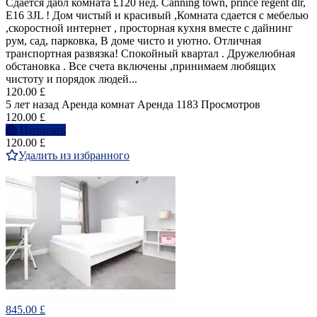
Сдаётся дабл комната £120 нед. Canning town, prince regent dlr,
E16 3JL ! Дом чистый и красивый ,Комната сдается с мебелью
,скоростной интернет , просторная кухня вместе с дайнинг
рум, сад, парковка, В доме чисто и уютно. Отличная
транспортная развязка! Спокойный квартал . Дружелюбная
обстановка . Все счета включены ,принимаем любящих
чистоту и порядок людей...
120.00 £
5 лет назад
Аренда комнат
Аренда
1183 Просмотров
120.00 £
Написать
120.00 £
Удалить из избранного
845.00 £