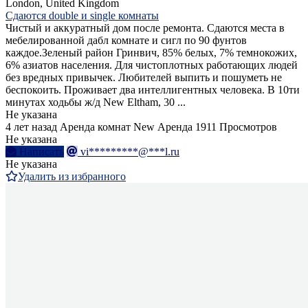
London, United Kingdom
Сдаются double и single комнаты
Чистый и аккуратный дом после ремонта. Сдаются места в
мебелированной дабл комнате и сигл по 90 фунтов
каждое.Зеленый район Гринвич, 85% белых, 7% темнокожих,
6% азиатов населения. Для чистоплотных работающих людей
без вредных привычек. Любителей выпить и пошуметь не
беспокоить. Проживает два интеллигентных человека. В 10ти
минутах ходьбы ж/д New Eltham, 30 ...
Не указана
4 лет назад
Аренда комнат
New
Аренда
1911 Просмотров
Не указана
Написать
vi*********@***l.ru
Не указана
Удалить из избранного