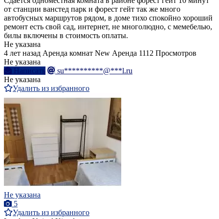
Сдаётся одноместная комната в районе форест гейт 10 минут
от станции ванстед парк и форест гейт так же много
автобусных маршрутов рядом, в доме тихо спокойно хороший
ремонт есть свой сад, интернет, не многолюдно, с мемебелью,
билы включены в стоимость оплаты.
Не указана
4 лет назад
Аренда комнат
New
Аренда
1112 Просмотров
Не указана
Написать
su**********@***l.ru
Не указана
Удалить из избранного
Не указана
5
Удалить из избранного