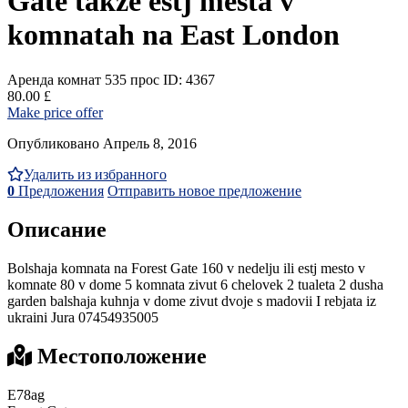
Gate takze estj mesta v
komnatah na East London
Аренда комнат
535 прос
ID: 4367
80.00 £
Make price offer
Опубликовано Апрель 8, 2016
Удалить из избранного
0
Предложения
Отправить новое предложение
Описание
Bolshaja komnata na Forest Gate 160 v nedelju ili estj mesto v
komnate 80 v dome 5 komnata zivut 6 chelovek 2 tualeta 2 dusha
garden balshaja kuhnja v dome zivut dvoje s madovii I rebjata iz
ukraini Jura 07454935005
Местоположение
E78ag