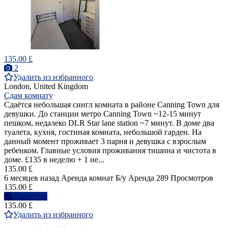
135.00 £
2
Удалить из избранного
London, United Kingdom
Сдам комнату
Сдаётся небольшая сингл комната в районе Canning Town для
девушки. До станции метро Canning Town ~12-15 минут
пешком, недалеко DLR Star lane station ~7 минут. В доме два
туалета, кухня, гостиная комната, небольшой гарден. На
данный момент проживает 3 парня и девушка с взрослым
ребенком. Главные условия проживания тишина и чистота в
доме. £135 в неделю + 1 не...
135.00 £
6 месяцев назад
Аренда комнат
Б/у
Аренда
289 Просмотров
135.00 £
Написать
135.00 £
Удалить из избранного