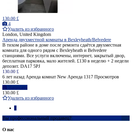
130.00 £
4
Удалить из избранного
London, United Kingdom
Аренда двухместной комнаты в Bexleyheath/Belvedere
В тихом районе в доме после ремонта сдаётся двухместная
комната для одного рядом с Bexleyheath и Belvedere
станциями. Все услуги включены, интернет, закрытый двор,
бесплатная парковка, мало жителей. £130 в неделю + 2 недели
депозит. DA17 5PJ
130.00 £
6 лет назад
Аренда комнат
New
Аренда
1317 Просмотров
130.00 £
Написать
130.00 £
Удалить из избранного
1
Вы профессиональный продавец?
Создать учетную запись
О нас