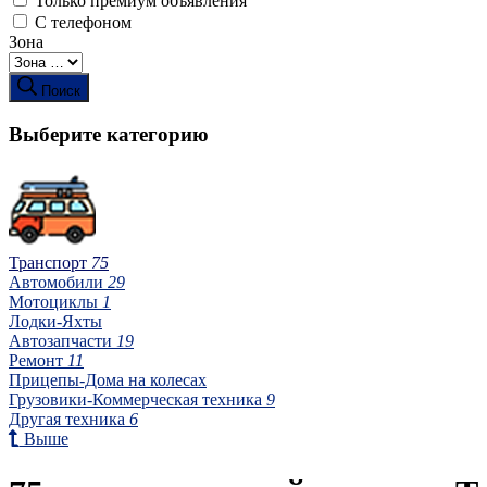
Только премиум объявления
С телефоном
Зона
Поиск
Выберите категорию
Транспорт
75
Автомобили
29
Мотоциклы
1
Лодки-Яхты
Автозапчасти
19
Ремонт
11
Прицепы-Дома на колесах
Грузовики-Коммерческая техника
9
Другая техника
6
Выше