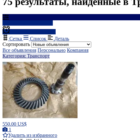
75 результаты, найденные в Т
Результаты фильтрации
Создать оповещение
Сетка
Список
Деталь
Сортировать
Все объявления
Персонально
Компания
Категория: Транспорт
550.00 US$
1
Удалить из избранного