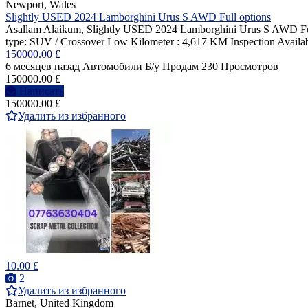
Newport, Wales
Slightly USED 2024 Lamborghini Urus S AWD Full options
Asallam Alaikum, Slightly USED 2024 Lamborghini Urus S AWD Ful
type: SUV / Crossover Low Kilometer : 4,617 KM Inspection Avai
150000.00 £
6 месяцев назад
Автомобили
Б/у
Продам
230 Просмотров
150000.00 £
Написать
150000.00 £
Удалить из избранного
10.00 £
2
Удалить из избранного
Barnet, United Kingdom