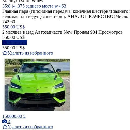
Merthyr Tydfil, Wales
35:8 i-4,375 заднего моста w 463
Главная пара (гипоидная передача, конечная шестерня) заднего
ведомая или ведущая шестерни. АНАЛОГ. КАЧЕСТВО! Число зубь
742.60...
550.00 US$
2 месяцев назад
Автозапчасти
New
Продам
984 Просмотров
550.00 US$
Написать
550.00 US$
Удалить из избранного
150000.00 £
4
Удалить из избранного