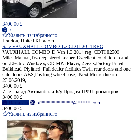
3400.00 £
5
Удалить из избранного
London, United Kingdom
Sale VAUXHALL COMBO 1.3 CDTI 2014 REG
VAUXHALL COMBO-D-Van 1.3 2014 reg, CDTI 82500
Miles,Manual,Two registered keeper. Excellent condition in and
out,Electric Windows, CD MP3 Player, 2 seats,Factory Fitted
Bulkhead, Plylined, Full dealer facilities,Twin rear doors and one
side doors,ABS,Pas long wheel base,. Next Mot is due on
23.06.2019,
3400.00 £
7 лет назад
Автомобили
Б/у
Продам
1199 Просмотров
3400.00 £
Написать
of*************@*****.com
3400.00 £
Удалить из избранного