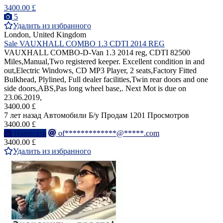
3400.00 £
5
Удалить из избранного
London, United Kingdom
Sale VAUXHALL COMBO 1.3 CDTI 2014 REG
VAUXHALL COMBO-D-Van 1.3 2014 reg, CDTI 82500
Miles,Manual,Two registered keeper. Excellent condition in and
out,Electric Windows, CD MP3 Player, 2 seats,Factory Fitted
Bulkhead, Plylined, Full dealer facilities,Twin rear doors and one
side doors,ABS,Pas long wheel base,. Next Mot is due on
23.06.2019,
3400.00 £
7 лет назад
Автомобили
Б/у
Продам
1201 Просмотров
3400.00 £
Написать
of*************@*****.com
3400.00 £
Удалить из избранного