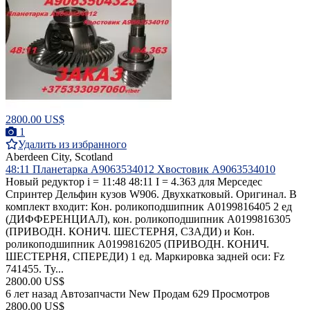
2800.00 US$
1
Удалить из избранного
Aberdeen City, Scotland
48:11 Планетарка A9063534012 Хвостовик A9063534010
Новый редуктор i = 11:48 48:11 I = 4.363 для Мерседес
Спринтер Дельфин кузов W906. Двухкатковый. Оригинал. В
комплект входит: Кон. роликоподшипник A0199816405 2 ед
(ДИФФЕРЕНЦИАЛ), кон. роликоподшипник A0199816305
(ПРИВОДН. КОНИЧ. ШЕСТЕРНЯ, СЗАДИ) и Кон.
роликоподшипник A0199816205 (ПРИВОДН. КОНИЧ.
ШЕСТЕРНЯ, СПЕРЕДИ) 1 ед. Маркировка задней оси: Fz
741455. Ty...
2800.00 US$
6 лет назад
Автозапчасти
New
Продам
629 Просмотров
2800.00 US$