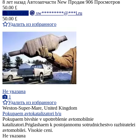
8 лет назад
Автозапчасти
New
Продам
906 Просмотров
50.00 £
Написать
sw*********@***l.ru
50.00 £
Удалить из избранного
Не указана
1
Удалить из избранного
Weston-Super-Mare, United Kingdom
Pokupaem avtokatalizatori b/u
Pokupaem bivshie v upotreblenie avtomobilnie
katalizatori.Priglashaem k postojannomu sotrudnichestvo razbiratelei
avtomobilei. Visokie ceni.
Не указана