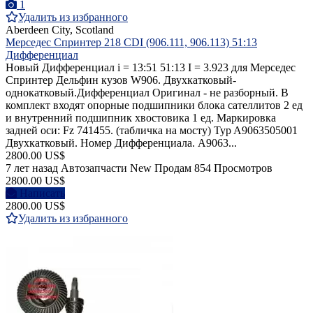
1
Удалить из избранного
Aberdeen City, Scotland
Мерседес Спринтер 218 CDI (906.111, 906.113) 51:13
Дифференциал
Новый Дифференциал i = 13:51 51:13 I = 3.923 для Мерседес
Спринтер Дельфин кузов W906. Двухкатковый-
однокатковый.Дифференциал Оригинал - не разборный. В
комплект входят опорные подшипники блока сателлитов 2 ед
и внутренний подшипник хвостовика 1 ед. Маркировка
задней оси: Fz 741455. (табличка на мосту) Typ A9063505001
Двухкатковый. Номер Дифференциала. A9063...
2800.00 US$
7 лет назад
Автозапчасти
New
Продам
854 Просмотров
2800.00 US$
Написать
2800.00 US$
Удалить из избранного