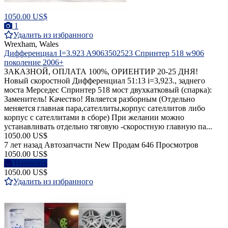
1050.00 US$
1
Удалить из избранного
Wrexham, Wales
Дифференциал I=3.923 A9063502523 Cпринтер 518 w906
поколение 2006+
ЗАКАЗНОЙ, ОПЛАТА 100%, ОРИЕНТИР 20-25 ДНЯ!
Новый скоростной Дифференциал 51:13 i=3,923., заднего
моста Мерседес Спринтер 518 мост двухкатковый (спарка):
Заменитель! Качество! Является разборным (Отдельно
меняется главная пара,сателлиты,корпус сателлитов либо
корпус с сателлитами в сборе) При желании можно
устанавливать отдельно тяговую -скоростную главную па...
1050.00 US$
7 лет назад
Автозапчасти
New
Продам
646 Просмотров
1050.00 US$
Написать
1050.00 US$
Удалить из избранного