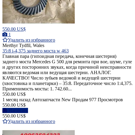
550.00 US$
1
Удалить из избранного
Merthyr Tydfil, Wales
35:8 i-4,375 заднего моста w 463
Главная пара (гипоидная передача, конечная шестерня)
заднего моста Mercedes G 500 для ремонта при вое, шуме, гуле
и других посторонних звуках, когда причиной неисправности
являются ведомая или ведущая шестерни. АНАЛОГ.
КАЧЕСТВО! Число зубьев ведомой и ведущей шестерни
(хвостовика и планетарки) – 35:8. Передаточное число 1:4,375.
Применимость мосты: 1. 742.60...
550.00 US$
1 месяц назад
Автозапчасти
New
Продам
977 Просмотров
550.00 US$
Написать
550.00 US$
Удалить из избранного