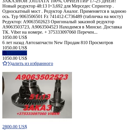
ЗАКАЗНОЙ ,ОПЛАТА 100%, ОРИЕНТИР 17-25 ДНЕЙ!
Новый редуктор 48:13 I=3,692 для Мерседес Спринтер .
Односкатный мост . Редуктор Аналог. Применяется в заднюю
ось. Typ 9063506501 Fz 741412-С736489 (табличка на мосту)
Редуктор: A9063502623 Оригиналый заказной редуктор
A9063503723, А9063504523 Находимся в Минске. Доставка
ТК. Viber на номере. + 375333097060 Перечен...
1050.00 US$
6 лет назад
Автозапчасти
New
Продам
810 Просмотров
1050.00 US$
Написать
1050.00 US$
Удалить из избранного
2800.00 US$