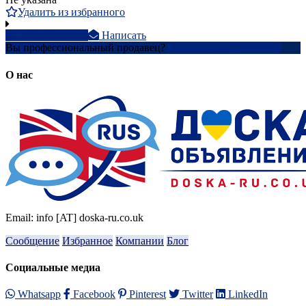
Удалить из избранного
+372 526 xxxx
Написать
Вы профессиональный продавец?
Создать учетную запись
О нас
Email: info [AT] doska-ru.co.uk
Сообщение
Избранное
Компании
Блог
Социальные медиа
Whatsapp
Facebook
Pinterest
Twitter
LinkedIn