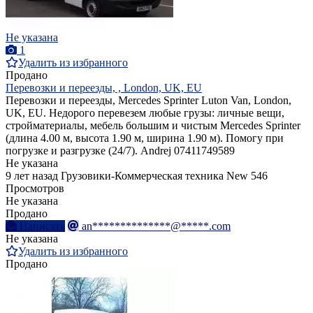
Не указана
1
Удалить из избранного
Продано
Перевозки и переезды, , London, UK, EU
Перевозки и переезды, Mercedes Sprinter Luton Van, London,
UK, EU. Недорого перевезем любые грузы: личные вещи,
стройматериалы, мебель большим и чистым Mercedes Sprinter
(длина 4.00 м, высота 1.90 м, ширина 1.90 м). Помогу при
погрузке и разгрузке (24/7). Andrej 07411749589
Не указана
9 лет назад
Грузовики-Коммерческая техника
New
546
Просмотров
Не указана
Продано
Написать
an**************@*****.com
Не указана
Удалить из избранного
Продано