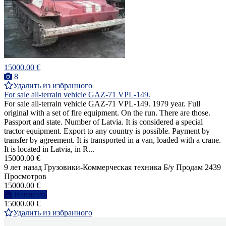
15000.00 €
8
Удалить из избранного
For sale all-terrain vehicle GAZ-71 VPL-149.
For sale all-terrain vehicle GAZ-71 VPL-149. 1979 year. Full
original with a set of fire equipment. On the run. There are those.
Passport and state. Number of Latvia. It is considered a special
tractor equipment. Export to any country is possible. Payment by
transfer by agreement. It is transported in a van, loaded with a crane.
It is located in Latvia, in R...
15000.00 €
9 лет назад
Грузовики-Коммерческая техника
Б/у
Продам
2439
Просмотров
15000.00 €
Написать
15000.00 €
Удалить из избранного