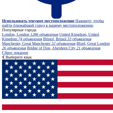
Использовать текущее местоположение
Нажмите, чтобы
найти ближайший город к вашему местоположению
Популярные города
London, London
1286 объявления
United Kingdom, United
Kingdom
74 объявления
Bristol, Bristol
33 объявления
Manchester, Great Manchester
32 объявления
Ilford, Great London
26 объявления
Bridge of Don, Aberdeen City
21 объявления
Сброс локации
Выберите язык