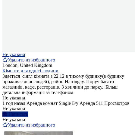
Не указана
Удалить из избранного
London, United Kingdom
Кімнати для однієі людини
Здається сінгл кімната з 22.12 в тихому будинку(в будинку
проживає двоє людей), район Harringay. Поруч багато
магазинів, кафе, ресторанів, 3 хвилини до парку. Більш
детальна інформація за телефоном
Не указана
1 год назад
Аренда комнат Single
Б/у
Аренда
511 Просмотров
Не указана
Написать
Не указана
Удалить из избранного