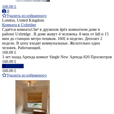
160.00 £
8
Удалить из избранного
London, United Kingdom
Комната в Uxbridge
Сдаётся комната13м² в дружном 4рёх комнатном доме в
районе Uxbridge . В доме живут 4 человека. 8 мин от lidl и 15
мин до станции метро пешком. 160£ в неделю. Депозит 2
недели. В цену входят коммунальные. Желательно один
человек. Работающий.
160.00 £
3 лет назад
Аренда комнат Single
New
Аренда
820 Просмотров
160.00 £
Написать
160.00 £
Удалить из избранного