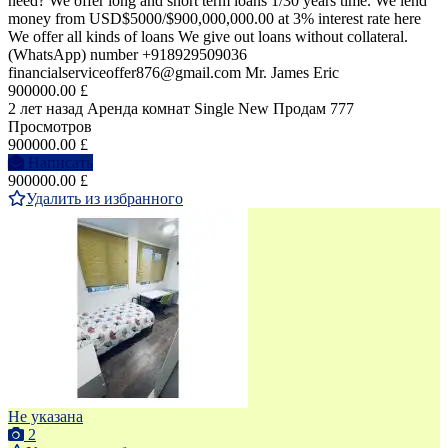
need? We offer long and short term loans 1/30 years time. We lend
money from USD$5000/$900,000,000.00 at 3% interest rate here
We offer all kinds of loans We give out loans without collateral.
(WhatsApp) number +918929509036
financialserviceoffer876@gmail.com Mr. James Eric
900000.00 £
2 лет назад
Аренда комнат Single
New
Продам
777
Просмотров
900000.00 £
Написать
900000.00 £
Удалить из избранного
Не указана
2