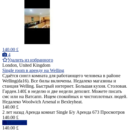
140.00 £
4
Удалить из избранного
London, United Kingdom
Single room в аренду на Welling
Сдаётся сингл комната для работающего человека в районе
Welling(da16). Все билы включены. Недалеко магазины и
станция Welling. Быстрый интернет. Большая кухня. Столовая.
Гарден.140£ в неделю и две недели депозит. Можете писать
смс или на Ватсапп. Ищем спокойных и чистоплотных людей.
Недалеко Woolwich Arsenal и Bexleyheat.
140.00 £
2 лет назад
Аренда комнат Single
Б/у
Аренда
673 Просмотров
140.00 £
Написать
140.00 £