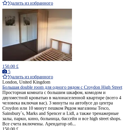
Удалить из избранного
150.00 £
5
Удалить из избранного
London, United Kingdom
Большая double room для одного рядом с Croydon High Street
Просторная комната с большим шкафом, комодом и
двухместной кроватью в малонаселенной квартире (всего 4
человека включая вас). 3 минуты на автобусе до центра
Croydon или 10 минут пешком Рядом магазины Tesco,
Sainsbury`s, Marks and Spencer и Lidl, а также тренажерные
залы, парки, кино, больница, бассейн и все high street shops.
Все счета включены. Арендатор об...
150.00 £