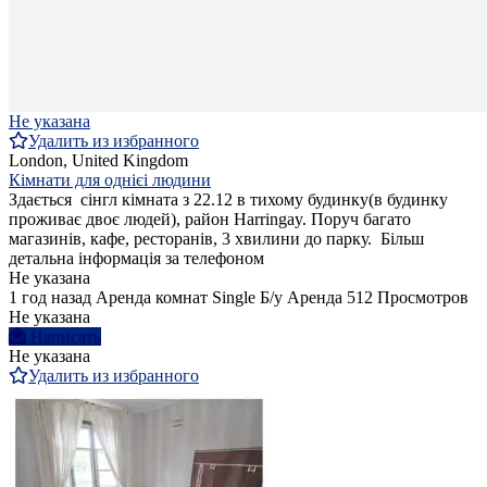
Не указана
Удалить из избранного
London, United Kingdom
Кімнати для однієі людини
Здається сінгл кімната з 22.12 в тихому будинку(в будинку
проживає двоє людей), район Harringay. Поруч багато
магазинів, кафе, ресторанів, 3 хвилини до парку. Більш
детальна інформація за телефоном
Не указана
1 год назад
Аренда комнат Single
Б/у
Аренда
512 Просмотров
Не указана
Написать
Не указана
Удалить из избранного