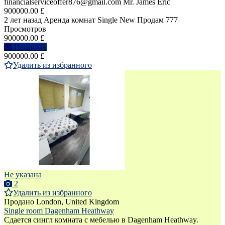
financialserviceoffer876@gmail.com Mr. James Eric
900000.00 £
2 лет назад
Аренда комнат Single
New
Продам
777
Просмотров
900000.00 £
Написать
900000.00 £
Удалить из избранного
Не указана
2
Удалить из избранного
Продано
London, United Kingdom
Single room Dagenham Heathway
Сдается сингл комната с мебелью в Dagenham Heathway.