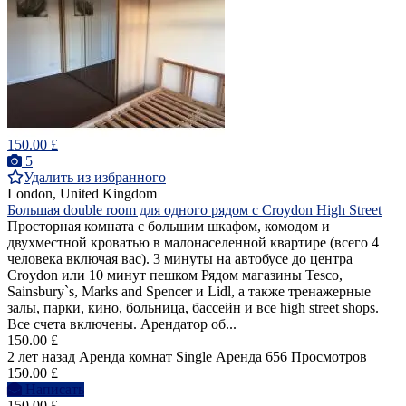
150.00 £
5
Удалить из избранного
London, United Kingdom
Большая double room для одного рядом с Croydon High Street
Просторная комната с большим шкафом, комодом и
двухместной кроватью в малонаселенной квартире (всего 4
человека включая вас). 3 минуты на автобусе до центра
Croydon или 10 минут пешком Рядом магазины Tesco,
Sainsbury`s, Marks and Spencer и Lidl, а также тренажерные
залы, парки, кино, больница, бассейн и все high street shops.
Все счета включены. Арендатор об...
150.00 £
2 лет назад
Аренда комнат Single
Аренда
656 Просмотров
150.00 £
Написать
150.00 £