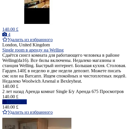
140.00 £
4
Удалить из избранного
London, United Kingdom
Single room в аренду на Welling
Сдаётся сингл комната для работающего человека в районе
Welling(da16). Все билы включены. Недалеко магазины и
станция Welling. Быстрый интернет. Большая кухня. Столовая.
Гарден.140£ в неделю и две недели депозит. Можете писать
смс или на Ватсапп. Ищем спокойных и чистоплотных людей.
Недалеко Woolwich Arsenal и Bexleyheat.
140.00 £
2 лет назад
Аренда комнат Single
Б/у
Аренда
675 Просмотров
140.00 £
Написать
140.00 £
Удалить из избранного