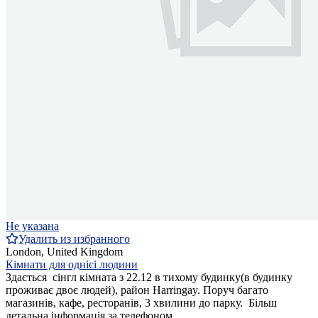
Не указана
Удалить из избранного
London, United Kingdom
Кімнати для однієі людини
Здається сінгл кімната з 22.12 в тихому будинку(в будинку
проживає двоє людей), район Harringay. Поруч багато
магазинів, кафе, ресторанів, 3 хвилини до парку. Більш
детальна інформація за телефоном