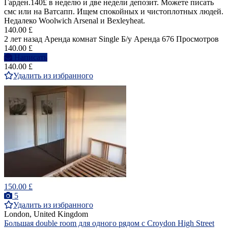
Гарден.140£ в неделю и две недели депозит. Можете писать
смс или на Ватсапп. Ищем спокойных и чистоплотных людей.
Недалеко Woolwich Arsenal и Bexleyheat.
140.00 £
2 лет назад
Аренда комнат Single
Б/у
Аренда
676 Просмотров
140.00 £
Написать
140.00 £
Удалить из избранного
150.00 £
5
Удалить из избранного
London, United Kingdom
Большая double room для одного рядом с Croydon High Street