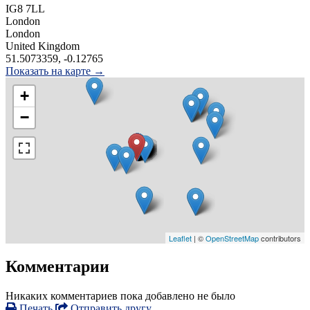
IG8 7LL
London
London
United Kingdom
51.5073359, -0.12765
Показать на карте →
+
−
Leaflet
| ©
OpenStreetMap
contributors
Комментарии
Никаких комментариев пока добавлено не было
Печать
Отправить другу