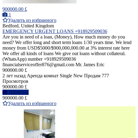
900000.00 £
1
Удалить из избранного
Bedford, United Kingdom
EMERGENCY URGENT LOANS +918929509036
Are you in need of a loan, (Money), How much money do you
need? We offer long and short term loans 1/30 years time. We lend
money from USD$5000/$900,000,000.00 at 3% interest rate here
We offer all kinds of loans We give out loans without collateral.
(WhatsApp) number +918929509036
financialserviceoffer876@gmail.com Mr. James Eric
900000.00 £
2 лет назад
Аренда комнат Single
New
Продам
777
Просмотров
900000.00 £
Написать
900000.00 £
Удалить из избранного