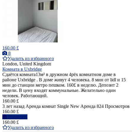
160.00 £
8
Удалить из избранного
London, United Kingdom
Комната в Uxbridge
Сдаётся комната13м² в дружном 4рёх комнатном доме в
районе Uxbridge . В доме живут 4 человека. 8 мин от lidl и 15
мин до станции метро пешком. 160£ в неделю. Депозит 2
недели. В цену входят коммунальные. Желательно один
человек. Работающий.
160.00 £
3 лет назад
Аренда комнат Single
New
Аренда
824 Просмотров
160.00 £
Написать
160.00 £
Удалить из избранного