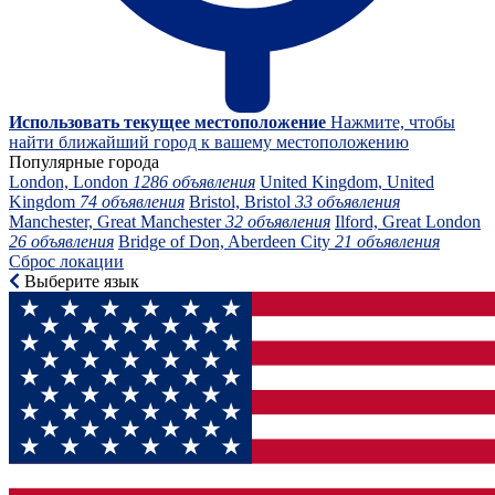
Использовать текущее местоположение
Нажмите, чтобы
найти ближайший город к вашему местоположению
Популярные города
London, London
1286 объявления
United Kingdom, United
Kingdom
74 объявления
Bristol, Bristol
33 объявления
Manchester, Great Manchester
32 объявления
Ilford, Great London
26 объявления
Bridge of Don, Aberdeen City
21 объявления
Сброс локации
Выберите язык