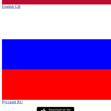
English GB‎
Русский RU‎