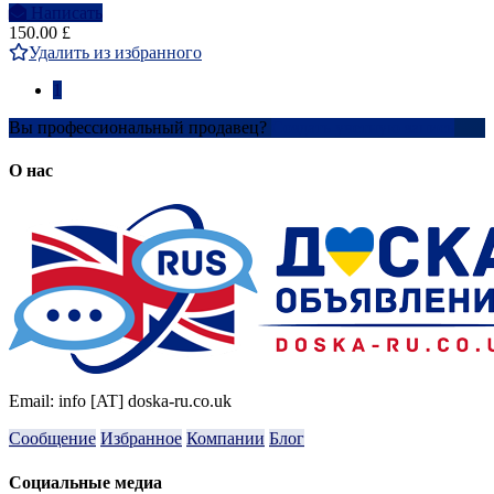
Написать
150.00 £
Удалить из избранного
1
Вы профессиональный продавец?
Создать учетную запись
О нас
Email: info [AT] doska-ru.co.uk
Сообщение
Избранное
Компании
Блог
Социальные медиа