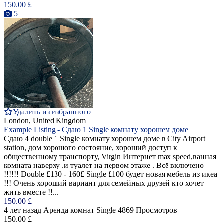
150.00 £
5
Удалить из избранного
London, United Kingdom
Example Listing - Cдаю 1 Single комнату хорошем доме
Cдаю 4 double 1 Single комнатy хорошем доме в City Airport
station, дом хорошогo состояние, хороший доступ к
общественному транспорту, Virgin Интернет max speed,ванная
комната наверху .и туалет на первом этаже . Bсё включенo
!!!!!! Double £130 - 160£ Single £100 будет новая мебель из икеа
!!! Очень хороший вариант для семейных друзей кто хочет
жить вместе !!...
150.00 £
4 лет назад
Аренда комнат Single
4869 Просмотров
150.00 £