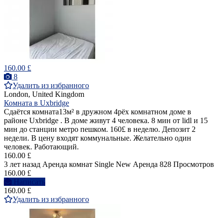
160.00 £
8
Удалить из избранного
London, United Kingdom
Комната в Uxbridge
Сдаётся комната13м² в дружном 4рёх комнатном доме в
районе Uxbridge . В доме живут 4 человека. 8 мин от lidl и 15
мин до станции метро пешком. 160£ в неделю. Депозит 2
недели. В цену входят коммунальные. Желательно один
человек. Работающий.
160.00 £
3 лет назад
Аренда комнат Single
New
Аренда
828 Просмотров
160.00 £
Написать
160.00 £
Удалить из избранного