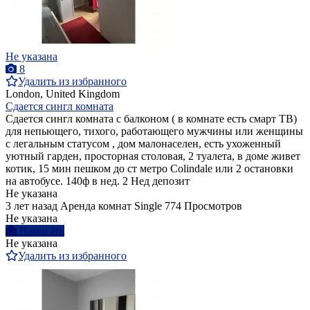
Не указана
8
Удалить из избранного
London, United Kingdom
Сдается сингл комната
Сдается сингл комната с балконом ( в комнате есть смарт ТВ)
для непьющего, тихого, работающего мужчины или женщины
с легальным статусом , дом малонаселен, есть ухоженный
уютный гарден, просторная столовая, 2 туалета, в доме живет
котик, 15 мин пешком до ст метро Colindale или 2 остановки
на автобусе. 140ф в нед. 2 Нед депозит
Не указана
3 лет назад
Аренда комнат Single
774 Просмотров
Не указана
Написать
Не указана
Удалить из избранного