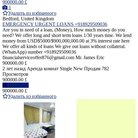
900000.00 £
1
Удалить из избранного
Bedford, United Kingdom
EMERGENCY URGENT LOANS +918929509036
Are you in need of a loan, (Money), How much money do you
need? We offer long and short term loans 1/30 years time. We lend
money from USD$5000/$900,000,000.00 at 3% interest rate here
We offer all kinds of loans We give out loans without collateral.
(WhatsApp) number +918929509036
financialserviceoffer876@gmail.com Mr. James Eric
900000.00 £
2 лет назад
Аренда комнат Single
New
Продам
782
Просмотров
900000.00 £
Написать
900000.00 £
Удалить из избранного