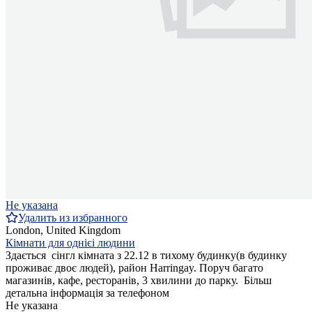
Не указана
Удалить из избранного
London, United Kingdom
Кімнати для однієі людини
Здається сінгл кімната з 22.12 в тихому будинку(в будинку
проживає двоє людей), район Harringay. Поруч багато
магазинів, кафе, ресторанів, 3 хвилини до парку. Більш
детальна інформація за телефоном
Не указана