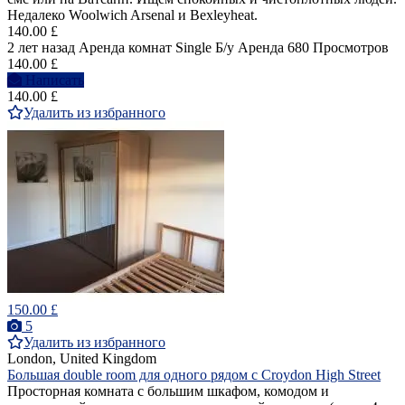
Недалеко Woolwich Arsenal и Bexleyheat.
140.00 £
2 лет назад
Аренда комнат Single
Б/у
Аренда
680 Просмотров
140.00 £
Написать
140.00 £
Удалить из избранного
150.00 £
5
Удалить из избранного
London, United Kingdom
Большая double room для одного рядом с Croydon High Street
Просторная комната с большим шкафом, комодом и