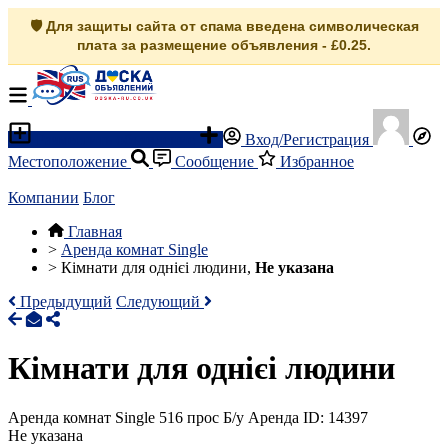
🛡️ Для защиты сайта от спама введена символическая
плата за размещение объявления - £0.25.
Разместить объявление
Вход/Регистрация
Местоположение
Сообщение
Избранное
Компании
Блог
Главная
>
Аренда комнат Single
>
Кімнати для однієі людини,
Не указана
Предыдущий
Следующий
Кімнати для однієі людини
Аренда комнат Single
516 прос
Б/у
Аренда
ID: 14397
Не указана