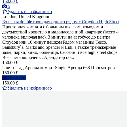
150.00 £
5
Удалить из избранного
London, United Kingdom
Большая double room для одного рядом с Croydon High Street
Просторная комната с большим шкафом, комодом и
двухместной кроватью в малонаселенной квартире (всего 4
человека включая вас). 3 минуты на автобусе до центра
Croydon или 10 минут пешком Рядом магазины Tesco,
Sainsbury`s, Marks and Spencer и Lidl, а также тренажерные
залы, парки, кино, больница, бассейн и все high street shops.
Все счета включены. Арендатор об...
150.00 £
2 лет назад
Аренда комнат Single
Аренда
668 Просмотров
150.00 £
Написать
150.00 £
Удалить из избранного