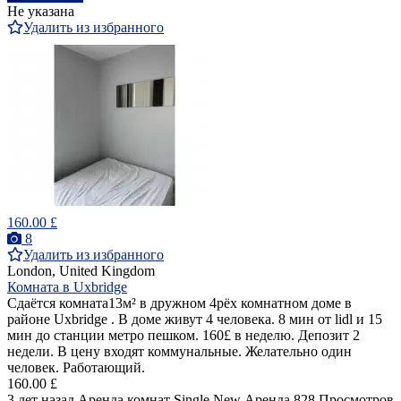
Не указана
Удалить из избранного
160.00 £
8
Удалить из избранного
London, United Kingdom
Комната в Uxbridge
Сдаётся комната13м² в дружном 4рёх комнатном доме в
районе Uxbridge . В доме живут 4 человека. 8 мин от lidl и 15
мин до станции метро пешком. 160£ в неделю. Депозит 2
недели. В цену входят коммунальные. Желательно один
человек. Работающий.
160.00 £
3 лет назад
Аренда комнат Single
New
Аренда
828 Просмотров