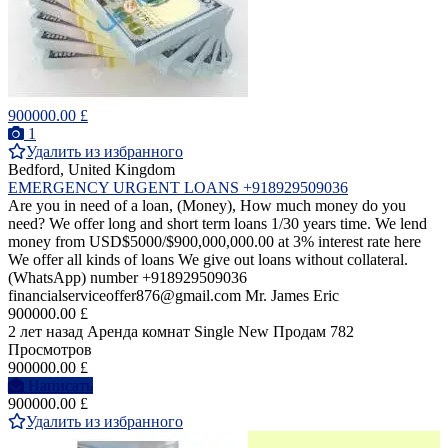
900000.00 £
1
Удалить из избранного
Bedford, United Kingdom
EMERGENCY URGENT LOANS +918929509036
Are you in need of a loan, (Money), How much money do you
need? We offer long and short term loans 1/30 years time. We lend
money from USD$5000/$900,000,000.00 at 3% interest rate here
We offer all kinds of loans We give out loans without collateral.
(WhatsApp) number +918929509036
financialserviceoffer876@gmail.com Mr. James Eric
900000.00 £
2 лет назад
Аренда комнат Single
New
Продам
782
Просмотров
900000.00 £
Написать
900000.00 £
Удалить из избранного