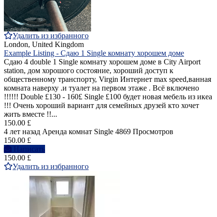
Удалить из избранного
London, United Kingdom
Example Listing - Cдаю 1 Single комнату хорошем доме
Cдаю 4 double 1 Single комнатy хорошем доме в City Airport
station, дом хорошогo состояние, хороший доступ к
общественному транспорту, Virgin Интернет max speed,ванная
комната наверху .и туалет на первом этаже . Bсё включенo
!!!!!! Double £130 - 160£ Single £100 будет новая мебель из икеа
!!! Очень хороший вариант для семейных друзей кто хочет
жить вместе !!...
150.00 £
4 лет назад
Аренда комнат Single
4869 Просмотров
150.00 £
Написать
150.00 £
Удалить из избранного