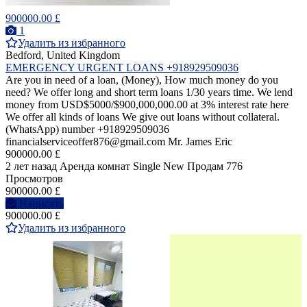
900000.00 £
1
Удалить из избранного
Bedford, United Kingdom
EMERGENCY URGENT LOANS +918929509036
Are you in need of a loan, (Money), How much money do you
need? We offer long and short term loans 1/30 years time. We lend
money from USD$5000/$900,000,000.00 at 3% interest rate here
We offer all kinds of loans We give out loans without collateral.
(WhatsApp) number +918929509036
financialserviceoffer876@gmail.com Mr. James Eric
900000.00 £
2 лет назад
Аренда комнат Single
New
Продам
776
Просмотров
900000.00 £
Написать
900000.00 £
Удалить из избранного