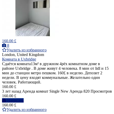
160.00 £
8
Удалить из избранного
London, United Kingdom
Комната в Uxbridge
Сдаётся комната13м² в дружном 4рёх комнатном доме в
районе Uxbridge . В доме живут 4 человека. 8 мин от lidl и 15
мин до станции метро пешком. 160£ в неделю. Депозит 2
недели. В цену входят коммунальные. Желательно один
человек. Работающий.
160.00 £
3 лет назад
Аренда комнат Single
New
Аренда
820 Просмотров
160.00 £
Написать
160.00 £
Удалить из избранного