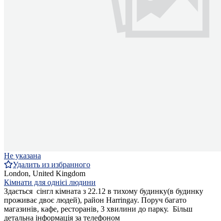
Не указана
Удалить из избранного
London, United Kingdom
Кімнати для однієі людини
Здається сінгл кімната з 22.12 в тихому будинку(в будинку
проживає двоє людей), район Harringay. Поруч багато
магазинів, кафе, ресторанів, 3 хвилини до парку. Більш
детальна інформація за телефоном