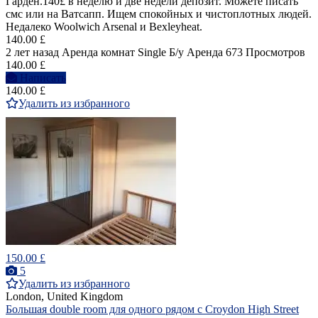
Гарден.140£ в неделю и две недели депозит. Можете писать
смс или на Ватсапп. Ищем спокойных и чистоплотных людей.
Недалеко Woolwich Arsenal и Bexleyheat.
140.00 £
2 лет назад
Аренда комнат Single
Б/у
Аренда
673 Просмотров
140.00 £
Написать
140.00 £
Удалить из избранного
150.00 £
5
Удалить из избранного
London, United Kingdom
Большая double room для одного рядом с Croydon High Street