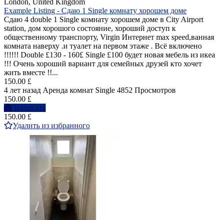
London, United Kingdom
Example Listing - Cдаю 1 Single комнату хорошем доме
Cдаю 4 double 1 Single комнатy хорошем доме в City Airport
station, дом хорошогo состояние, хороший доступ к
общественному транспорту, Virgin Интернет max speed,ванная
комната наверху .и туалет на первом этаже . Bсё включенo
!!!!!! Double £130 - 160£ Single £100 будет новая мебель из икеа
!!! Очень хороший вариант для семейных друзей кто хочет
жить вместе !!...
150.00 £
4 лет назад
Аренда комнат Single
4852 Просмотров
150.00 £
Написать
150.00 £
Удалить из избранного