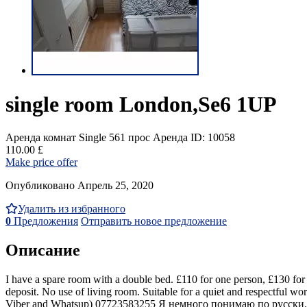
single room London,Se6 1UP
Аренда комнат Single
561 прос
Аренда
ID: 10058
110.00 £
Make price offer
Опубликовано Апрель 25, 2020
Удалить из избранного
0
Предложения
Отправить новое предложение
Описание
I have a spare room with a double bed. £110 for one person, £130 for 
deposit. No use of living room. Suitable for a quiet and respectful wo
Viber and Whatsup) 07723583255 Я немного понимаю по русски.