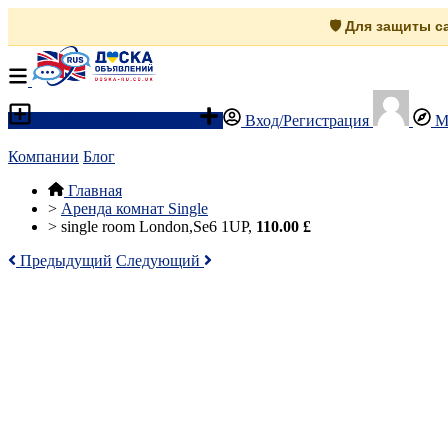
🛡️ Для защиты 
Разместить объявление
Вход/Регистрация
М
Компании
Блог
Главная
>
Аренда комнат Single
>
single room London,Se6 1UP,
110.00 £
Предыдущий
Следующий