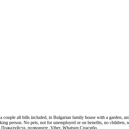
a couple all bills included, in Bulgarian family house with a garden, u
rking person. No pets, not for unemployed or on benefits, no children, 
 Пожалуйста, позвоните ,Viber, Whatsup Спасибо