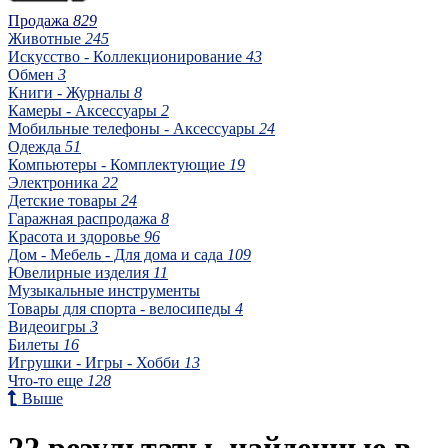
Продажа
829
Животные
245
Искусство - Коллекционирование
43
Обмен
3
Книги - Журналы
8
Камеры - Аксессуары
2
Мобильные телефоны - Аксессуары
24
Одежда
51
Компьютеры - Комплектующие
19
Электроника
22
Детские товары
24
Гаражная распродажа
8
Красота и здоровье
96
Дом - Мебель - Для дома и сада
109
Ювелирные изделия
11
Музыкальные инструменты
Товары для спорта - велосипеды
4
Видеоигры
3
Билеты
16
Игрушки - Игры - Хобби
13
Что-то еще
128
Выше
22 результаты, найденные в