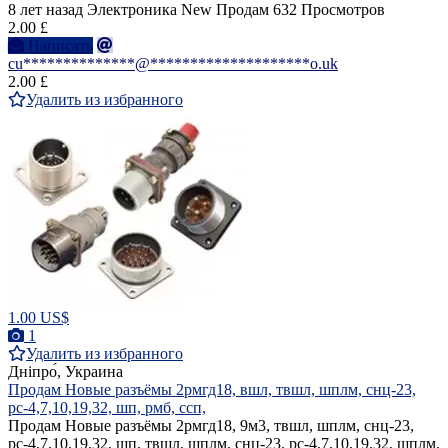
8 лет назад
Электроника
New
Продам
632 Просмотров
2.00 £
Написать
cu**************@********************o.uk
2.00 £
Удалить из избранного
1.00 US$
1
Удалить из избранного
Дніпро́, Украина
Продам Новые разъёмы 2рмгд18, вшл, твшл, шплм, снц-23,
рс-4,7,10,19,32, шп, рмб, ссп,
Продам Новые разъёмы 2рмгд18, 9м3, твшл, шплм, снц-23,
рс-4,7,10,19,32, шп, твшл, шплм, снц-23, рс-4,7,10,19,32, шплм,