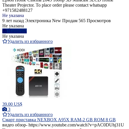
Theater Projector. To place order please contact whatsapp
+971582488127
Не указана
9 лет назад
Электроника
New
Продам
565 Просмотров
Не указана
Написать
Не указана
Удалить из избранного
39.00 US$
3
Удалить из избранного
Смарт приставка NEXBOX A95X RAM-2 GB ROM 8 GB
видео обзор- https://www.youtube.com/watch?v=pAC0DUhj31U