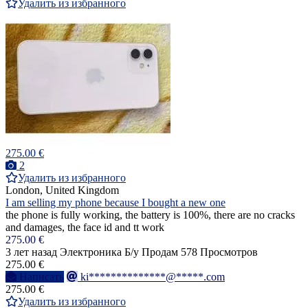
Удалить из избранного
275.00 €
2
Удалить из избранного
London, United Kingdom
I am selling my phone because I bought a new one
the phone is fully working, the battery is 100%, there are no cracks
and damages, the face id and tt work
275.00 €
3 лет назад
Электроника
Б/у
Продам
578 Просмотров
275.00 €
Написать
ki**************@*****.com
275.00 €
Удалить из избранного