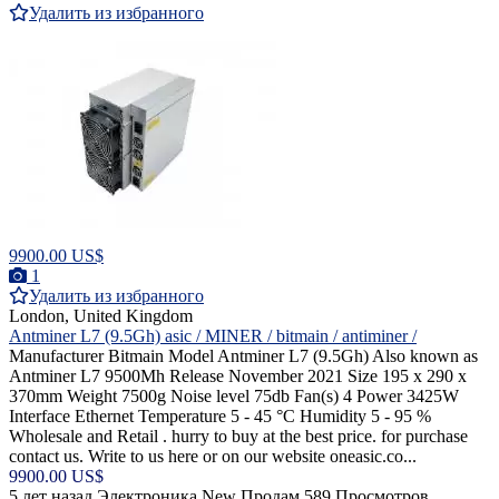
Удалить из избранного
9900.00 US$
1
Удалить из избранного
London, United Kingdom
Antminer L7 (9.5Gh) asic / MINER / bitmain / antiminer /
Manufacturer Bitmain Model Antminer L7 (9.5Gh) Also known as
Antminer L7 9500Mh Release November 2021 Size 195 x 290 x
370mm Weight 7500g Noise level 75db Fan(s) 4 Power 3425W
Interface Ethernet Temperature 5 - 45 °C Humidity 5 - 95 %
Wholesale and Retail . hurry to buy at the best price. for purchase
contact us. Write to us here or on our website oneasic.co...
9900.00 US$
5 лет назад
Электроника
New
Продам
589 Просмотров