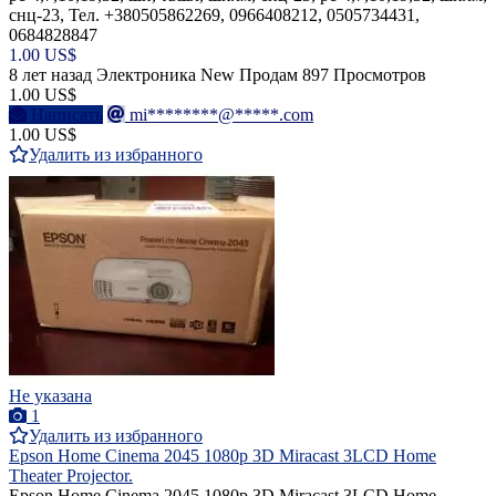
снц-23, Тел. +380505862269, 0966408212, 0505734431,
0684828847
1.00 US$
8 лет назад
Электроника
New
Продам
897 Просмотров
1.00 US$
Написать
mi********@*****.com
1.00 US$
Удалить из избранного
Не указана
1
Удалить из избранного
Epson Home Cinema 2045 1080p 3D Miracast 3LCD Home
Theater Projector.
Epson Home Cinema 2045 1080p 3D Miracast 3LCD Home