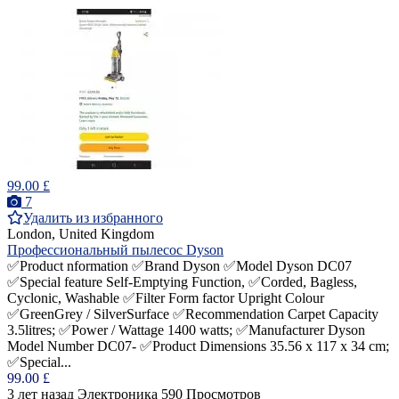
99.00 £
7
Удалить из избранного
London, United Kingdom
Профессиональный пылесос Dyson
✅Product nformation ✅Brand‎ Dyson ✅Model Dyson DC07
✅Special feature‎ Self-Emptying Function, ✅Corded, Bagless,
Cyclonic, Washable ✅Filter Form factor Upright Colour‎
✅GreenGrey / SilverSurface ✅Recommendation‎ Carpet Capacity‎
3.5litres; ✅Power / Wattage‎ 1400 watts; ✅Manufacturer‎ Dyson
Model Number‎ DC07- ✅Product Dimensions‎ 35.56 x 117 x 34 cm;
✅Special...
99.00 £
3 лет назад
Электроника
590 Просмотров