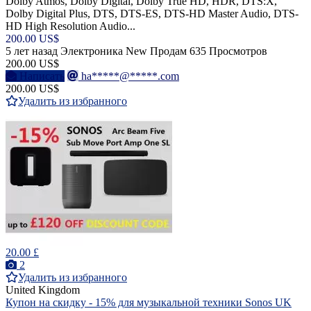
Dolby Atmos, Dolby Digital, Dolby True HD, HDR, DTS:X,
Dolby Digital Plus, DTS, DTS-ES, DTS-HD Master Audio, DTS-
HD High Resolution Audio...
200.00 US$
5 лет назад
Электроника
New
Продам
635 Просмотров
200.00 US$
Написать
ha*****@*****.com
200.00 US$
Удалить из избранного
20.00 £
2
Удалить из избранного
United Kingdom
Купон на скидку - 15% для музыкальной техники Sonos UK