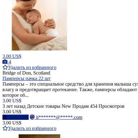
3.00 US$
4
Удалить из избранного
Bridge of Don, Scotland
Памперсы пачка 22 шт
Памперсы – это специальное средство для хранения малыша су
влагу и предотвращает протекание. Также, памперсы обладают 
которое об...
3.00 US$
3 лет назад
Детские товары
New
Продам
454 Просмотров
3.00 US$
Написать
li*******@*****.com
3.00 US$
Удалить из избранного