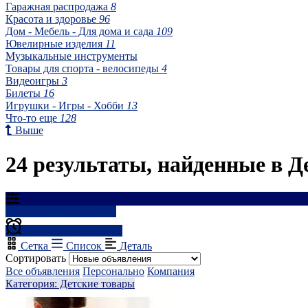
Гаражная распродажа
8
Красота и здоровье
96
Дом - Мебель - Для дома и сада
109
Ювелирные изделия
11
Музыкальные инструменты
Товары для спорта - велосипеды
4
Видеоигры
3
Билеты
16
Игрушки - Игры - Хобби
13
Что-то еще
128
Выше
24 результаты, найденные в Д
Результаты фильтрации
Создать оповещение
Сетка
Список
Деталь
Сортировать
Все объявления
Персонально
Компания
Категория: Детские товары