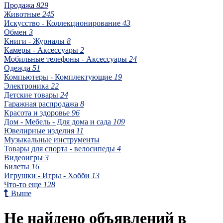
Продажа
829
Животные
245
Искусство - Коллекционирование
43
Обмен
3
Книги - Журналы
8
Камеры - Аксессуары
2
Мобильные телефоны - Аксессуары
24
Одежда
51
Компьютеры - Комплектующие
19
Электроника
22
Детские товары
24
Гаражная распродажа
8
Красота и здоровье
96
Дом - Мебель - Для дома и сада
109
Ювелирные изделия
11
Музыкальные инструменты
Товары для спорта - велосипеды
4
Видеоигры
3
Билеты
16
Игрушки - Игры - Хобби
13
Что-то еще
128
Выше
Не найдено объявлений в