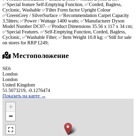
✅Special feature‎ Self-Emptying Function, ✅Corded, Bagless,
Cyclonic, Washable ✅Filter Form factor Upright Colour‎
✅GreenGrey / SilverSurface ✅Recommendation‎ Carpet Capacity‎
3.5litres; ✅Power / Wattage‎ 1400 watts; ✅Manufacturer‎ Dyson
Model Number‎ DC07- ✅Product Dimensions‎ 35.56 x 117 x 34 cm;
✅Special Features‎. ✅Self-Emptying Function, Corded, Bagless,
Cyclonic, ✅Washable Filter; ✅Item Weight‎ 10.8 kg; ✅Still for sale
on stores for RRP £249;
Местоположение
SE6
London
London
United Kingdom
51.5073219, -0.1276474
Показать на карте →
+
−