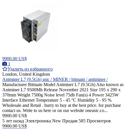
9900.00 US$
1
Удалить из избранного
London, United Kingdom
Antminer L7 (9.5Gh) asic / MINER / bitmain / antiminer /
Manufacturer Bitmain Model Antminer L7 (9.5Gh) Also known as
Antminer L7 9500Mh Release November 2021 Size 195 x 290 x
370mm Weight 7500g Noise level 75db Fan(s) 4 Power 3425W
Interface Ethernet Temperature 5 - 45 °C Humidity 5 - 95 %
Wholesale and Retail . hurry to buy at the best price. for purchase
contact us. Write to us here or on our website oneasic.co...
9900.00 US$
5 лет назад
Электроника
New
Продам
585 Просмотров
9900.00 US$