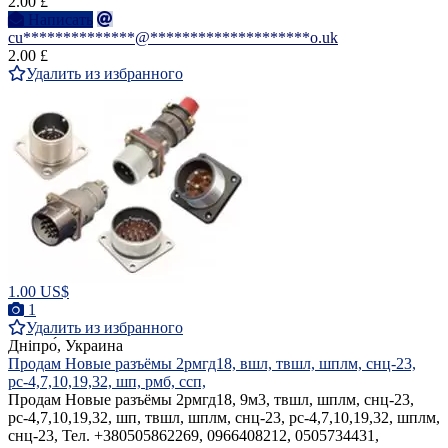
2.00 £
Написать
cu**************@********************o.uk
2.00 £
Удалить из избранного
1.00 US$
1
Удалить из избранного
Дніпро́, Украина
Продам Новые разъёмы 2рмгд18, вшл, твшл, шплм, снц-23,
рс-4,7,10,19,32, шп, рмб, ссп,
Продам Новые разъёмы 2рмгд18, 9м3, твшл, шплм, снц-23,
рс-4,7,10,19,32, шп, твшл, шплм, снц-23, рс-4,7,10,19,32, шплм,
снц-23, Тел. +380505862269, 0966408212, 0505734431,