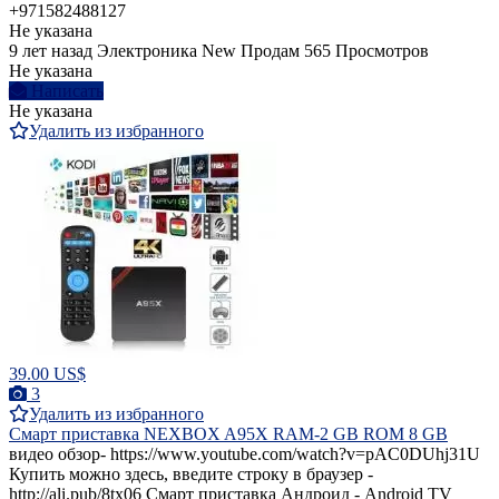
+971582488127
Не указана
9 лет назад
Электроника
New
Продам
565 Просмотров
Не указана
Написать
Не указана
Удалить из избранного
39.00 US$
3
Удалить из избранного
Смарт приставка NEXBOX A95X RAM-2 GB ROM 8 GB
видео обзор- https://www.youtube.com/watch?v=pAC0DUhj31U
Купить можно здесь, введите строку в браузер -
http://ali.pub/8tx06 Смарт приставка Андроид - Android TV