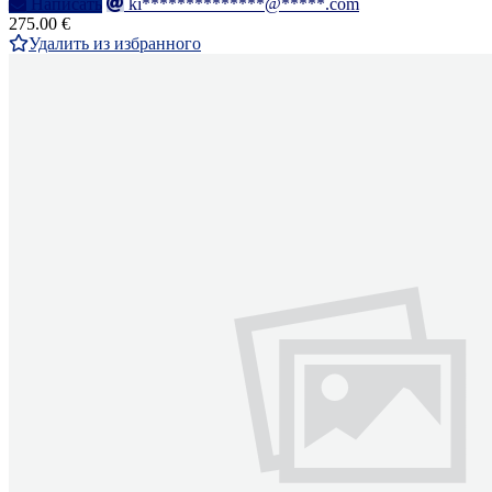
Написать
ki**************@*****.com
275.00 €
Удалить из избранного