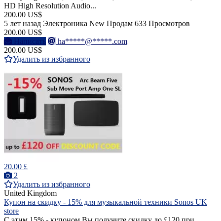
HD High Resolution Audio...
200.00 US$
5 лет назад
Электроника
New
Продам
633 Просмотров
200.00 US$
Написать
ha*****@*****.com
200.00 US$
Удалить из избранного
20.00 £
2
Удалить из избранного
United Kingdom
Купон на скидку - 15% для музыкальной техники Sonos UK
store
С этим 15% - купоном Вы получите скидку до £120 при