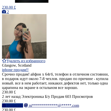
230.00 £
2
Удалить из избранного
Glasgow, Scotland
iphone продам!!
Срочно продам! айфон х 64гб, телефон в отличном состоянии,
в подарок идут около 7-8 чехлов. продаю по причине - купила
новый. все в нем работает, никаких дефектов нет, только одна
царапина на экране в остальном все хорошо.
230.00 £
2 лет назад
Электроника
Б/у
Продам
603 Просмотров
230.00 £
Написать
ni*************@*****.com
230.00 £