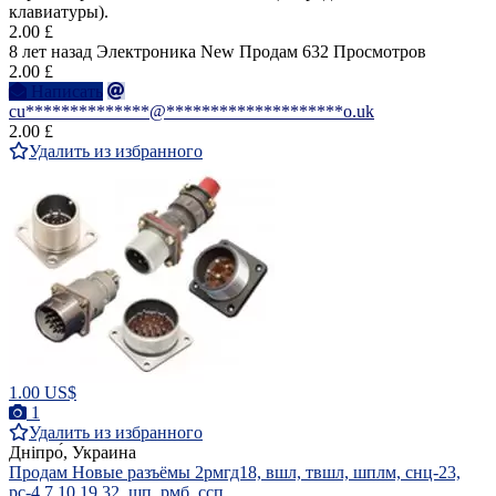
клавиатуры).
2.00 £
8 лет назад
Электроника
New
Продам
632 Просмотров
2.00 £
Написать
cu**************@********************o.uk
2.00 £
Удалить из избранного
1.00 US$
1
Удалить из избранного
Дніпро́, Украина
Продам Новые разъёмы 2рмгд18, вшл, твшл, шплм, снц-23,
рс-4,7,10,19,32, шп, рмб, ссп,