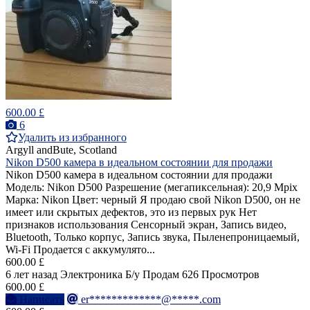
600.00 £
6
Удалить из избранного
Argyll andBute, Scotland
Nikon D500 камера в идеальном состоянии для продажи
Nikon D500 камера в идеальном состоянии для продажи
Модель: Nikon D500 Разрешение (мегапиксельная): 20,9 Mpix
Марка: Nikon Цвет: черный Я продаю свой Nikon D500, он не
имеет или скрытых дефектов, это из первых рук Нет
признаков использования Сенсорный экран, Запись видео,
Bluetooth, Только корпус, Запись звука, Пыленепроницаемый,
Wi-Fi Продается с аккумулято...
600.00 £
6 лет назад
Электроника
Б/у
Продам
626 Просмотров
600.00 £
Написать
er*************@*****.com