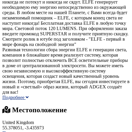
никогда не потекут и никогда не сядут. ELFE генерирует
необходимую ему энергию непосредственно из окружающей
среды. В любом месте на нашей Планете, с Вами всегда будет
незаменимый помощник – ELFE, с которым конец света не
наступит никогда! Бесплатная доставка ELFE в любую точку
мира. Световой поток 120 LUMENS. При оформлении заказа
введите промокод SUPERSTAR и получите приятную скидку.
Смотрите ролик в ютубе под заголовком - "ELFE - первый в
мире фонарь на свободной энергии"
Развивая технологии сбора энергии ELFE и генерации света,
компания в ближайшее время реализует систему, которая
позволит полностью отключить ВСЕ осветительные приборы
в доме от централизованной электросети. Вы можете иметь
свою независимую и высокоэффективную систему
освещения, которая создаст новый качественный уровень
жизни. Поэтому, приобретая ELFE, вы сегодня инвестируете в
новый и «светлый» образ жизни, который ADGEX создаёт
для вас!
Подробнее
Местоположение
United Kingdom
55.378051, -3.435973