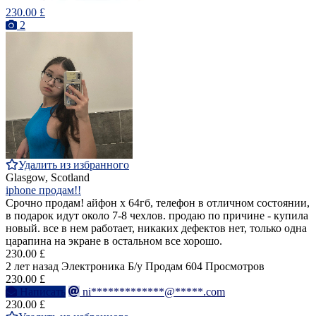
230.00 £
2
Удалить из избранного
Glasgow, Scotland
iphone продам!!
Срочно продам! айфон х 64гб, телефон в отличном состоянии,
в подарок идут около 7-8 чехлов. продаю по причине - купила
новый. все в нем работает, никаких дефектов нет, только одна
царапина на экране в остальном все хорошо.
230.00 £
2 лет назад
Электроника
Б/у
Продам
604 Просмотров
230.00 £
Написать
ni*************@*****.com
230.00 £