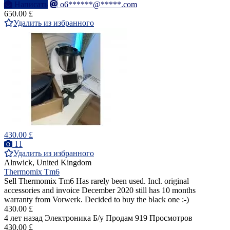
Написать
o6******@*****.com
650.00 £
Удалить из избранного
430.00 £
11
Удалить из избранного
Alnwick, United Kingdom
Thermomix Tm6
Sell Thermomix Tm6 Has rarely been used. Incl. original
accessories and invoice December 2020 still has 10 months
warranty from Vorwerk. Decided to buy the black one :-)
430.00 £
4 лет назад
Электроника
Б/у
Продам
919 Просмотров
430.00 £