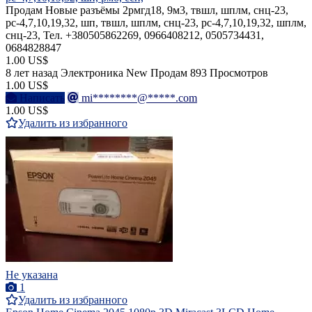
Продам Новые разъёмы 2рмгд18, 9м3, твшл, шплм, снц-23,
рс-4,7,10,19,32, шп, твшл, шплм, снц-23, рс-4,7,10,19,32, шплм,
снц-23, Тел. +380505862269, 0966408212, 0505734431,
0684828847
1.00 US$
8 лет назад
Электроника
New
Продам
893 Просмотров
1.00 US$
Написать
mi********@*****.com
1.00 US$
Удалить из избранного
Не указана
1
Удалить из избранного