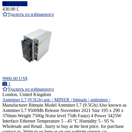
Написать
430.00 £
Удалить из избранного
9900.00 US$
1
Удалить из избранного
London, United Kingdom
Antminer L7 (9.5Gh) asic / MINER / bitmain / antiminer /
Manufacturer Bitmain Model Antminer L7 (9.5Gh) Also known as
Antminer L7 9500Mh Release November 2021 Size 195 x 290 x
370mm Weight 7500g Noise level 75db Fan(s) 4 Power 3425W
Interface Ethernet Temperature 5 - 45 °C Humidity 5 - 95 %
Wholesale and Retail . hurry to buy at the best price. for purchase
contact us. Write to us here or on our website oneasic.co...