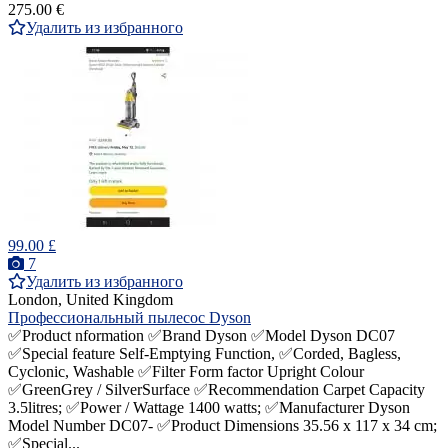
275.00 €
Удалить из избранного
99.00 £
7
Удалить из избранного
London, United Kingdom
Профессиональный пылесос Dyson
✅Product nformation ✅Brand‎ Dyson ✅Model Dyson DC07
✅Special feature‎ Self-Emptying Function, ✅Corded, Bagless,
Cyclonic, Washable ✅Filter Form factor Upright Colour‎
✅GreenGrey / SilverSurface ✅Recommendation‎ Carpet Capacity‎
3.5litres; ✅Power / Wattage‎ 1400 watts; ✅Manufacturer‎ Dyson
Model Number‎ DC07- ✅Product Dimensions‎ 35.56 x 117 x 34 cm;
✅Special...